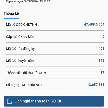
Cập nhật ngày 06/08/2026 - 13:59:07
Thống kê
47.488|6.554
Mã số GDCK NĐTNN
0
Cấp mã CK dự kiến
4.403
Mã CK hủy đăng ký
872
Mã CK chuyển sàn
37
Thành viên đã thu hồi GCN
13.657.838
Số lượng TKGD của NĐT
Lịch nghỉ thanh toán GD CK