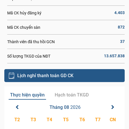
4.403
Mã CK hủy đăng ký
872
Mã CK chuyển sàn
37
Thành viên đã thu hồi GCN
13.657.838
Số lượng TKGD của NĐT
Lịch nghỉ thanh toán GD CK
Thực hiện quyền
Hạch toán TKGD
Tháng 08
2026
T2
T3
T4
T5
T6
T7
CN