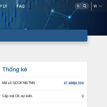
P LÝ
FAQ
Thống kê
47.488|6.554
Mã số GDCK NĐTNN
0
Cấp mã CK dự kiến