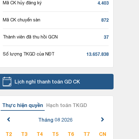
4.403
Mã CK hủy đăng ký
872
Mã CK chuyển sàn
37
Thành viên đã thu hồi GCN
13.657.838
Số lượng TKGD của NĐT
Lịch nghỉ thanh toán GD CK
Thực hiện quyền
Hạch toán TKGD
Tháng 08
2026
T2
T3
T4
T5
T6
T7
CN