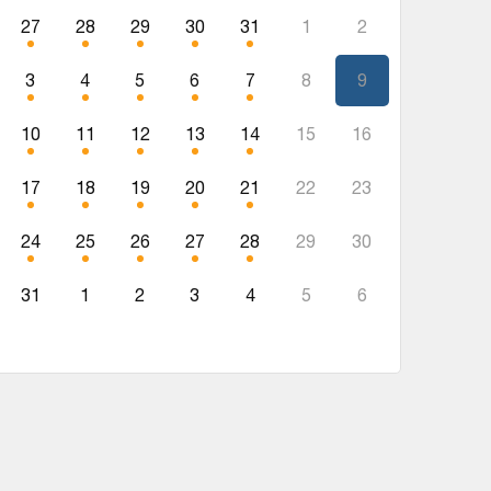
27
28
29
30
31
1
2
3
4
5
6
7
8
9
10
11
12
13
14
15
16
17
18
19
20
21
22
23
24
25
26
27
28
29
30
31
1
2
3
4
5
6