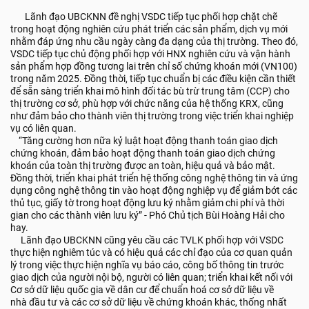
Lãnh đạo UBCKNN đề nghị VSDC tiếp tục phối hợp chặt chẽ
trong hoạt động nghiên cứu phát triển các sản phẩm, dịch vụ mới
nhằm đáp ứng nhu cầu ngày càng đa dạng của thị trường. Theo đó,
VSDC tiếp tục chủ động phối hợp với HNX nghiên cứu và vận hành
sản phẩm hợp đồng tương lai trên chỉ số chứng khoán mới (VN100)
trong năm 2025. Đồng thời, tiếp tục chuẩn bị các điều kiện cần thiết
để sẵn sàng triển khai mô hình đối tác bù trừ trung tâm (CCP) cho
thị trường cơ sở, phù hợp với chức năng của hệ thống KRX, cũng
như đảm bảo cho thành viên thị trường trong việc triển khai nghiệp
vụ có liên quan.
“Tăng cường hơn nữa kỷ luật hoạt động thanh toán giao dịch
chứng khoán, đảm bảo hoạt động thanh toán giao dịch chứng
khoán của toàn thị trường được an toàn, hiệu quả và bảo mật.
Đồng thời, triển khai phát triển hệ thống công nghệ thông tin và ứng
dụng công nghệ thông tin vào hoạt động nghiệp vụ để giảm bớt các
thủ tục, giấy tờ trong hoạt động lưu ký nhằm giảm chi phí và thời
gian cho các thành viên lưu ký” - Phó Chủ tịch Bùi Hoàng Hải cho
hay.
Lãnh đạo UBCKNN cũng yêu cầu các TVLK phối hợp với VSDC
thực hiện nghiêm túc và có hiệu quả các chỉ đạo của cơ quan quản
lý trong việc thực hiện nghĩa vụ báo cáo, công bố thông tin trước
giao dịch của người nội bộ, người có liên quan; triển khai kết nối với
Cơ sở dữ liệu quốc gia về dân cư để chuẩn hoá cơ sở dữ liệu về
nhà đầu tư và các cơ sở dữ liệu về chứng khoán khác, thống nhất