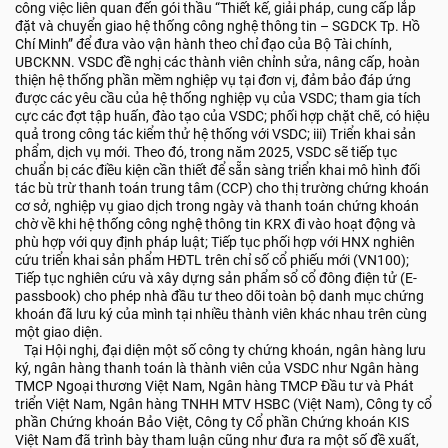
công việc liên quan đến gói thầu “Thiết kế, giải pháp, cung cấp lắp
đặt và chuyển giao hệ thống công nghệ thông tin – SGDCK Tp. Hồ
Chí Minh” để đưa vào vận hành theo chỉ đạo của Bộ Tài chính,
UBCKNN. VSDC đề nghị các thành viên chỉnh sửa, nâng cấp, hoàn
thiện hệ thống phần mềm nghiệp vụ tại đơn vị, đảm bảo đáp ứng
được các yêu cầu của hệ thống nghiệp vụ của VSDC; tham gia tích
cực các đợt tập huấn, đào tạo của VSDC; phối hợp chặt chẽ, có hiệu
quả trong công tác kiểm thử hệ thống với VSDC; iii) Triển khai sản
phẩm, dịch vụ mới. Theo đó, trong năm 2025, VSDC sẽ tiếp tục
chuẩn bị các điều kiện cần thiết để sẵn sàng triển khai mô hình đối
tác bù trừ thanh toán trung tâm (CCP) cho thị trường chứng khoán
cơ sở, nghiệp vụ giao dịch trong ngày và thanh toán chứng khoán
chờ về khi hệ thống công nghệ thông tin KRX đi vào hoạt động và
phù hợp với quy định pháp luật; Tiếp tục phối hợp với HNX nghiên
cứu triển khai sản phẩm HĐTL trên chỉ số cổ phiếu mới (VN100);
Tiếp tục nghiên cứu và xây dựng sản phẩm sổ cổ đông điện tử (E-
passbook) cho phép nhà đầu tư theo dõi toàn bộ danh mục chứng
khoán đã lưu ký của mình tại nhiều thành viên khác nhau trên cùng
một giao diện.
Tại Hội nghị, đại diện một số công ty chứng khoán, ngân hàng lưu
ký, ngân hàng thanh toán là thành viên của VSDC như Ngân hàng
TMCP Ngoại thương Việt Nam, Ngân hàng TMCP Đầu tư và Phát
triển Việt Nam, Ngân hàng TNHH MTV HSBC (Việt Nam), Công ty cổ
phần Chứng khoán Bảo Việt, Công ty Cổ phần Chứng khoán KIS
Việt Nam đã trình bày tham luận cũng như đưa ra một số đề xuất,