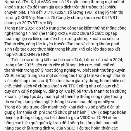
Ngoài các TVLK, tại VSDC còn có 19 ngân hàng thương mại mở tài
khoản trực tiếp để tham gia giao dịch trên thị trường trái phiếu
chuyên biệt. Tính đến 31/10/2024, số lượng TVBT đăng ký trên thị
trường CKPS Việt Nam là 25 Công ty chứng khoán với 05 TVBT
chung và 20 TVBT trực tiếp.
Trong năm 2024, do tập trung cho công tác kiểm thử hệ thống công
nghệ thông tin mới (hệ thống KRX), VSDC chưa tổ chức lớp tập
huấn nghiệp vụ liên quan đến thị trường chứng khoán cơ sở cho
Thành viên, công tác tuyên truyền đào tạo về chứng khoán phái
sinh tiếp tục được thực hiện trong khuôn khổ các lớp đào tạo kết
hợp với UBCKNN và HNX.
Trên cơ sở những kết quả tích cực đã đạt được của năm 2024,
trong năm 2025, bên cạnh việc phối hợp tích cực, chặt chẽ với
thành viên trong xử lý hoạt động nghiệp vụ phát sinh thường xuyên,
VSDC sẽ tập trung vào một số công tác trọng tâm và đề nghị thành
viên phối hợp như sau: i) Tiếp tục tham gia xây dựng, hoàn thiện cơ
chế, chính sách về chứng khoán và TTCK cũng như các quy chế,
quy định xử lý nghiệp vụ đăng ký, lưu ký, bù trừ và thanh toán chứng
khoán; ii) Tiếp tục đẩy mạnh phát triển hệ thống công nghệ thông
tin và ứng dụng công nghệ thông tin vào hoạt động nghiệp vụ.
Trong đó, tập trung đẩy mạnh triển khai dịch vụ bỏ phiếu điện tử
giúp giảm thiểu chi phí cho tổ chức phát hành (TCPH); tiếp tục hoàn
thiện hệ thống cổng giao tiếp điện tử giữa VSDC và TCPH nhằm
nâng cao hiệu quả quản lý, trao đổi thông tin, tăng tính bảo mật,
nâng cao chất lượng dịch vụ của VSDC; Tiếp tục hoàn thiện các