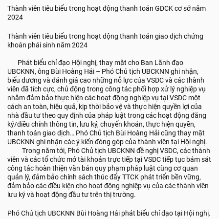
Thành viên tiêu biểu trong hoạt động thanh toán GDCK cơ sở năm
2024
Thành viên tiêu biểu trong hoạt động thanh toán giao dịch chứng
khoán phái sinh năm 2024
Phát biểu chỉ đạo Hội nghị, thay mặt cho Ban Lãnh đạo
UBCKNN, ông Bùi Hoàng Hải – Phó Chủ tịch UBCKNN ghi nhận,
biểu dương và đánh giá cao những nỗ lực của VSDC và các thành
viên đã tích cực, chủ động trong công tác phối hợp xử lý nghiệp vụ
nhằm đảm bảo thực hiện các hoạt động nghiệp vụ tại VSDC một
cách an toàn, hiệu quả, kịp thời bảo vệ và thực hiện quyền lợi của
nhà đầu tư theo quy định của pháp luật trong các hoạt động đăng
ký/điều chỉnh thông tin, lưu ký, chuyển khoản, thực hiện quyền,
thanh toán giao dịch… Phó Chủ tịch Bùi Hoàng Hải cũng thay mặt
UBCKNN ghi nhận các ý kiến đóng góp của thành viên tại Hội nghị.
Trong năm tới, Phó Chủ tịch UBCKNN đề nghị VSDC, các thành
viên và các tổ chức mở tài khoản trực tiếp tại VSDC tiếp tục bám sát
công tác hoàn thiện văn bản quy phạm pháp luật cùng cơ quan
quản lý, đảm bảo chính sách thúc đẩy TTCK phát triển bền vững,
đảm bảo các điều kiện cho hoạt động nghiệp vụ của các thành viên
lưu ký và hoạt động đầu tư trên thị trường.
Phó Chủ tịch UBCKNN Bùi Hoàng Hải phát biểu chỉ đạo tại Hội nghị.