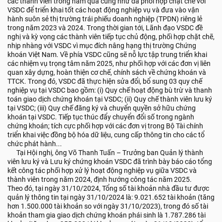
các thành viên trong năm qua cũng như đã phối hợp chặt chẽ với
VSDC để triển khai tốt các hoạt động nghiệp vụ và đưa vào vận
hành suôn sẻ thị trường trái phiếu doanh nghiệp (TPDN) riêng lẻ
trong năm 2023 và 2024. Trong thời gian tới, Lãnh đạo VSDC đề
nghị và kỳ vọng các thành viên tiếp tục chủ động, phối hợp chặt chẽ,
nhịp nhàng với VSDC vì mục đích nâng hạng thị trường Chứng
khoán Việt Nam. Về phía VSDC cũng sẽ nỗ lực tập trung triển khai
các nhiệm vụ trọng tâm năm 2025, như phối hợp với các đơn vị liên
quan xây dựng, hoàn thiện cơ chế, chính sách về chứng khoán và
TTCK. Trong đó, VSDC đã thực hiện sửa đổi, bổ sung 03 quy chế
nghiệp vụ tại VSDC bao gồm: (i) Quy chế hoạt động bù trừ và thanh
toán giao dịch chứng khoán tại VSDC; (ii) Quy chế thành viên lưu ký
tại VSDC; (iii) Quy chế đăng ký và chuyển quyền sở hữu chứng
khoán tại VSDC. Tiếp tục thúc đẩy chuyển đổi số trong ngành
chứng khoán; tích cực phối hợp với các đơn vị trong Bộ Tài chính
triển khai việc đồng bộ hóa dữ liệu, cung cấp thông tin cho các tổ
chức phát hành...
Tại Hội nghị, ông Võ Thanh Tuấn – Trưởng ban Quản lý thành
viên lưu ký và Lưu ký chứng khoán VSDC đã trình bày báo cáo tổng
kết công tác phối hợp xử lý hoạt động nghiệp vụ giữa VSDC và
thành viên trong năm 2024, định hướng công tác năm 2025.
Theo đó, tại ngày 31/10/2024, Tổng số tài khoản nhà đầu tư được
quản lý thông tin tại ngày 31/10/2024 là: 9.021.652 tài khoản (tăng
hơn 1.500.000 tài khoản so với ngày 31/10/2023), trong đó số tài
khoản tham gia giao dịch chứng khoán phái sinh là 1.787.286 tài