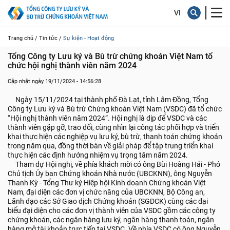
Trang chủ /
Tin tức /
Sự kiện - Hoạt động
Tổng Công ty Lưu ký và Bù trừ chứng khoán Việt Nam tổ 
chức hội nghị thành viên năm 2024
Cập nhật ngày 19/11/2024 - 14:56:28
Ngày 15/11/2024 tại thành phố Đà Lạt, tỉnh Lâm Đồng, Tổng
Công ty Lưu ký và Bù trừ Chứng khoán Việt Nam (VSDC) đã tổ chức
“Hội nghị thành viên năm 2024”. Hội nghị là dịp để VSDC và các
thành viên gặp gỡ, trao đổi, cùng nhìn lại công tác phối hợp và triển
khai thực hiện các nghiệp vụ lưu ký, bù trừ, thanh toán chứng khoán
trong năm qua, đồng thời bàn về giải pháp để tập trung triển khai
thực hiện các định hướng nhiệm vụ trọng tâm năm 2024.
Tham dự Hội nghị, về phía khách mời có ông Bùi Hoàng Hải - Phó
Chủ tịch Ủy ban Chứng khoán Nhà nước (UBCKNN), ông Nguyễn
Thanh Kỳ - Tổng Thư ký Hiệp hội Kinh doanh Chứng khoán Việt
Nam, đại diện các đơn vị chức năng của UBCKNN, Bộ Công an,
Lãnh đạo các Sở Giao dịch Chứng khoán (SGDCK) cùng các đại
biểu đại diện cho các đơn vị thành viên của VSDC gồm các công ty
chứng khoán, các ngân hàng lưu ký, ngân hàng thanh toán, ngân
hàng mở tài khoản trực tiếp tại VSDC. Về phía VSDC có ông Nguyễn