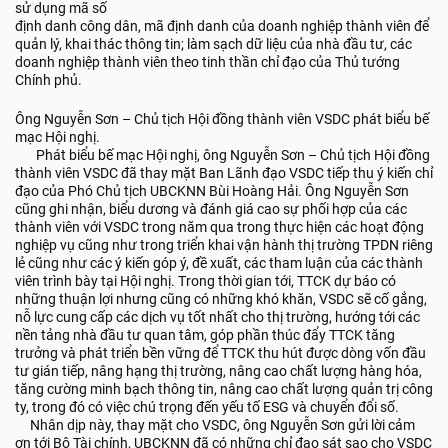
sử dụng mã số
định danh công dân, mã định danh của doanh nghiệp thành viên để
quản lý, khai thác thông tin; làm sạch dữ liệu của nhà đầu tư, các
doanh nghiệp thành viên theo tinh thần chỉ đạo của Thủ tướng
Chính phủ.
Ông Nguyễn Sơn – Chủ tịch Hội đồng thành viên VSDC phát biểu bế
mạc Hội nghị.
Phát biểu bế mạc Hội nghị, ông Nguyễn Sơn – Chủ tịch Hội đồng
thành viên VSDC đã thay mặt Ban Lãnh đạo VSDC tiếp thu ý kiến chỉ
đạo của Phó Chủ tịch UBCKNN Bùi Hoàng Hải. Ông Nguyễn Sơn
cũng ghi nhận, biểu dương và đánh giá cao sự phối hợp của các
thành viên với VSDC trong năm qua trong thực hiện các hoạt động
nghiệp vụ cũng như trong triển khai vận hành thị trường TPDN riêng
lẻ cũng như các ý kiến góp ý, đề xuất, các tham luận của các thành
viên trình bày tại Hội nghị. Trong thời gian tới, TTCK dự báo có
những thuận lợi nhưng cũng có những khó khăn, VSDC sẽ cố gắng,
nỗ lực cung cấp các dịch vụ tốt nhất cho thị trường, hướng tới các
nền tảng nhà đầu tư quan tâm, góp phần thúc đẩy TTCK tăng
trưởng và phát triển bền vững để TTCK thu hút được dòng vốn đầu
tư gián tiếp, nâng hạng thị trường, nâng cao chất lượng hàng hóa,
tăng cường minh bạch thông tin, nâng cao chất lượng quản trị công
ty, trong đó có việc chú trọng đến yếu tố ESG và chuyển đổi số.
Nhân dịp này, thay mặt cho VSDC, ông Nguyễn Sơn gửi lời cảm
ơn tới Bộ Tài chính, UBCKNN đã có những chỉ đạo sát sao cho VSDC