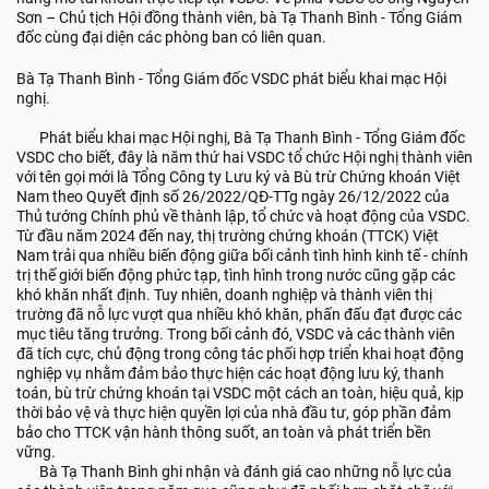
Sơn – Chủ tịch Hội đồng thành viên, bà Tạ Thanh Bình - Tổng Giám
đốc cùng đại diện các phòng ban có liên quan.
Bà Tạ Thanh Bình - Tổng Giám đốc VSDC phát biểu khai mạc Hội
nghị.
Phát biểu khai mạc Hội nghị, Bà Tạ Thanh Bình - Tổng Giám đốc
VSDC cho biết, đây là năm thứ hai VSDC tổ chức Hội nghị thành viên
với tên gọi mới là Tổng Công ty Lưu ký và Bù trừ Chứng khoán Việt
Nam theo Quyết định số 26/2022/QĐ-TTg ngày 26/12/2022 của
Thủ tướng Chính phủ về thành lập, tổ chức và hoạt động của VSDC.
Từ đầu năm 2024 đến nay, thị trường chứng khoán (TTCK) Việt
Nam trải qua nhiều biến động giữa bối cảnh tình hình kinh tế - chính
trị thế giới biến động phức tạp, tình hình trong nước cũng gặp các
khó khăn nhất định. Tuy nhiên, doanh nghiệp và thành viên thị
trường đã nỗ lực vượt qua nhiều khó khăn, phấn đấu đạt được các
mục tiêu tăng trưởng. Trong bối cảnh đó, VSDC và các thành viên
đã tích cực, chủ động trong công tác phối hợp triển khai hoạt động
nghiệp vụ nhằm đảm bảo thực hiện các hoạt động lưu ký, thanh
toán, bù trừ chứng khoán tại VSDC một cách an toàn, hiệu quả, kịp
thời bảo vệ và thực hiện quyền lợi của nhà đầu tư, góp phần đảm
bảo cho TTCK vận hành thông suốt, an toàn và phát triển bền
vững.
Bà Tạ Thanh Bình ghi nhận và đánh giá cao những nỗ lực của