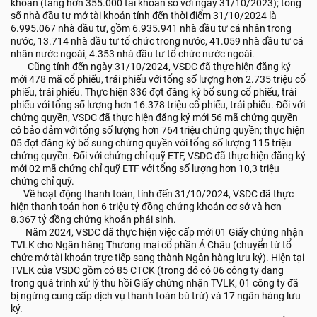
khoản (tăng hơn 355.000 tài khoản so với ngày 31/10/2023); tổng
số nhà đầu tư mở tài khoản tính đến thời điểm 31/10/2024 là
6.995.067 nhà đầu tư, gồm 6.935.941 nhà đầu tư cá nhân trong
nước, 13.714 nhà đầu tư tổ chức trong nước, 41.059 nhà đầu tư cá
nhân nước ngoài, 4.353 nhà đầu tư tổ chức nước ngoài.
Cũng tính đến ngày 31/10/2024, VSDC đã thực hiện đăng ký
mới 478 mã cổ phiếu, trái phiếu với tổng số lượng hơn 2.735 triệu cổ
phiếu, trái phiếu. Thực hiện 336 đợt đăng ký bổ sung cổ phiếu, trái
phiếu với tổng số lượng hơn 16.378 triệu cổ phiếu, trái phiếu. Đối với
chứng quyền, VSDC đã thực hiện đăng ký mới 56 mã chứng quyền
có bảo đảm với tổng số lượng hơn 764 triệu chứng quyền; thực hiện
05 đợt đăng ký bổ sung chứng quyền với tổng số lượng 115 triệu
chứng quyền. Đối với chứng chỉ quỹ ETF, VSDC đã thực hiện đăng ký
mới 02 mã chứng chỉ quỹ ETF với tổng số lượng hơn 10,3 triệu
chứng chỉ quỹ.
Về hoạt động thanh toán, tính đến 31/10/2024, VSDC đã thực
hiện thanh toán hơn 6 triệu tỷ đồng chứng khoán cơ sở và hơn
8.367 tỷ đồng chứng khoán phái sinh.
Năm 2024, VSDC đã thực hiện việc cấp mới 01 Giấy chứng nhận
TVLK cho Ngân hàng Thương mại cổ phần Á Châu (chuyển từ tổ
chức mở tài khoản trực tiếp sang thành Ngân hàng lưu ký). Hiện tại
TVLK của VSDC gồm có 85 CTCK (trong đó có 06 công ty đang
trong quá trình xử lý thu hồi Giấy chứng nhận TVLK, 01 công ty đã
bị ngừng cung cấp dịch vụ thanh toán bù trừ) và 17 ngân hàng lưu
ký.