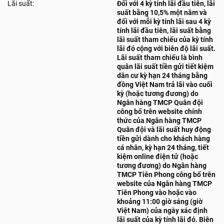
Lãi suất:
Đối với 4 kỳ tính lãi đầu tiên, lãi
suất bằng 10,5% một năm và
đối với mỗi kỳ tính lãi sau 4 kỳ
tính lãi đầu tiên, lãi suất bằng
lãi suất tham chiếu của kỳ tính
lãi đó cộng với biên độ lãi suất.
Lãi suất tham chiếu là bình
quân lãi suất tiền gửi tiết kiệm
dân cư kỳ hạn 24 tháng bằng
đồng Việt Nam trả lãi vào cuối
kỳ (hoặc tương đương) do
Ngân hàng TMCP Quân đội
công bố trên website chính
thức của Ngân hàng TMCP
Quân đội và lãi suất huy động
tiền gửi dành cho khách hàng
cá nhân, kỳ hạn 24 tháng, tiết
kiệm online điện tử (hoặc
tương đương) do Ngân hàng
TMCP Tiên Phong công bố trên
website của Ngân hàng TMCP
Tiên Phong vào hoặc vào
khoảng 11:00 giờ sáng (giờ
Việt Nam) của ngày xác định
lãi suất của kỳ tính lãi đó. Biên