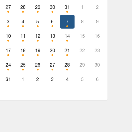
27
28
29
30
31
1
2
3
4
5
6
7
8
9
10
11
12
13
14
15
16
17
18
19
20
21
22
23
24
25
26
27
28
29
30
31
1
2
3
4
5
6