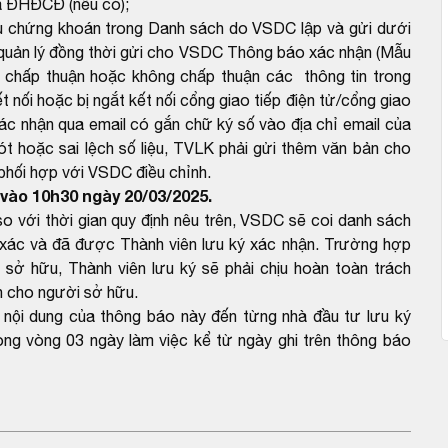
a ĐHĐCĐ (nếu có);
ữu chứng khoán trong Danh sách do VSDC lập và gửi dưới
 quản lý đồng thời gửi cho VSDC Thông báo xác nhận (Mẫu
 chấp thuận hoặc không chấp thuận các thông tin trong
 nối hoặc bị ngắt kết nối cổng giao tiếp điện tử/cổng giao
ác nhận qua email có gắn chữ ký số vào địa chỉ email của
 hoặc sai lệch số liệu, TVLK phải gửi thêm văn bản cho
 phối hợp với VSDC điều chỉnh.
vào 10h30 ngày 20/03/2025.
với thời gian quy định nêu trên, VSDC sẽ coi danh sách
 xác và đã được Thành viên lưu ký xác nhận. Trường hợp
 sở hữu, Thành viên lưu ký sẽ phải chịu hoàn toàn trách
nh cho người sở hữu.
t nội dung của thông báo này đến từng nhà đầu tư lưu ký
ong vòng 03 ngày làm việc kể từ ngày ghi trên thông báo