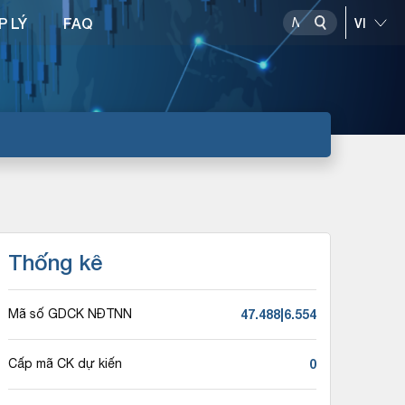
P LÝ
FAQ
Thống kê
47.488|6.554
Mã số GDCK NĐTNN
0
Cấp mã CK dự kiến