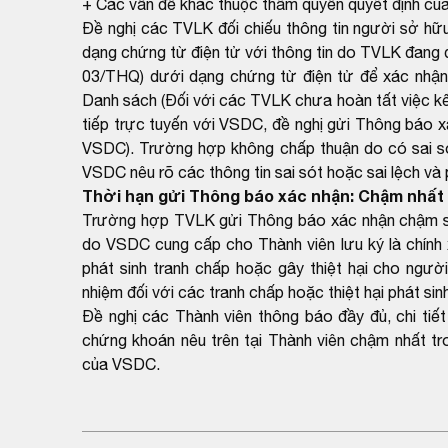
+ Các vấn đề khác thuộc thẩm quyền quyết định củ
Đề nghị các TVLK đối chiếu thông tin người sở h
dạng chứng từ điện tử với thông tin do TVLK đang
03/THQ) dưới dạng chứng từ điện tử để xác nhận
Danh sách (Đối với các TVLK chưa hoàn tất việc kết
tiếp trực tuyến với VSDC, đề nghị gửi Thông báo x
VSDC). Trường hợp không chấp thuận do có sai sót
VSDC nêu rõ các thông tin sai sót hoặc sai lệch và
Thời hạn gửi Thông báo xác nhận: Chậm nhất 
Trường hợp TVLK gửi Thông báo xác nhận chậm so 
do VSDC cung cấp cho Thành viên lưu ký là chính
phát sinh tranh chấp hoặc gây thiệt hại cho người
nhiệm đối với các tranh chấp hoặc thiệt hại phát si
Đề nghị các Thành viên thông báo đầy đủ, chi tiế
chứng khoán nêu trên tại Thành viên chậm nhất tr
của VSDC.