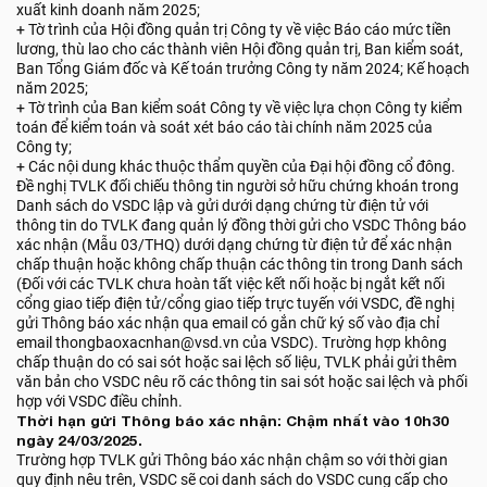
xuất kinh doanh năm 2025;
+ Tờ trình của Hội đồng quản trị Công ty về việc Báo cáo mức tiền
lương, thù lao cho các thành viên Hội đồng quản trị, Ban kiểm soát,
Ban Tổng Giám đốc và Kế toán trưởng Công ty năm 2024; Kế hoạch
năm 2025;
+ Tờ trình của Ban kiểm soát Công ty về việc lựa chọn Công ty kiểm
toán để kiểm toán và soát xét báo cáo tài chính năm 2025 của
Công ty;
+ Các nội dung khác thuộc thẩm quyền của Đại hội đồng cổ đông.
Đề nghị TVLK đối chiếu thông tin người sở hữu chứng khoán trong
Danh sách do VSDC lập và gửi dưới dạng chứng từ điện tử với
thông tin do TVLK đang quản lý đồng thời gửi cho VSDC Thông báo
xác nhận (Mẫu 03/THQ) dưới dạng chứng từ điện tử để xác nhận
chấp thuận hoặc không chấp thuận các thông tin trong Danh sách
(Đối với các TVLK chưa hoàn tất việc kết nối hoặc bị ngắt kết nối
cổng giao tiếp điện tử/cổng giao tiếp trực tuyến với VSDC, đề nghị
gửi Thông báo xác nhận qua email có gắn chữ ký số vào địa chỉ
email thongbaoxacnhan@vsd.vn của VSDC). Trường hợp không
chấp thuận do có sai sót hoặc sai lệch số liệu, TVLK phải gửi thêm
văn bản cho VSDC nêu rõ các thông tin sai sót hoặc sai lệch và phối
hợp với VSDC điều chỉnh.
Thời hạn gửi Thông báo xác nhận: Chậm nhất vào 10h30
ngày 24/03/2025.
Trường hợp TVLK gửi Thông báo xác nhận chậm so với thời gian
quy định nêu trên, VSDC sẽ coi danh sách do VSDC cung cấp cho