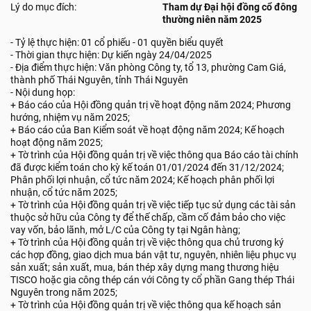
Lý do mục đích:
Tham dự Đại hội đồng cổ đông
thường niên năm 2025
- Tỷ lệ thực hiện: 01 cổ phiếu - 01 quyền biểu quyết
- Thời gian thực hiện: Dự kiến ngày 24/04/2025
- Địa điểm thực hiện: Văn phòng Công ty, tổ 13, phường Cam Giá,
thành phố Thái Nguyên, tỉnh Thái Nguyên
- Nội dung họp:
+ Báo cáo của Hội đồng quản trị về hoạt động năm 2024; Phương
hướng, nhiệm vụ năm 2025;
+ Báo cáo của Ban Kiểm soát về hoạt động năm 2024; Kế hoạch
hoạt động năm 2025;
+ Tờ trình của Hội đồng quản trị về việc thông qua Báo cáo tài chính
đã được kiểm toán cho kỳ kế toán 01/01/2024 đến 31/12/2024;
Phân phối lợi nhuận, cổ tức năm 2024; Kế hoạch phân phối lợi
nhuận, cổ tức năm 2025;
+ Tờ trình của Hội đồng quản trị về việc tiếp tục sử dụng các tài sản
thuộc sở hữu của Công ty để thế chấp, cầm cố đảm bảo cho việc
vay vốn, bảo lãnh, mở L/C của Công ty tại Ngân hàng;
+ Tờ trình của Hội đồng quản trị về việc thông qua chủ trương ký
các hợp đồng, giao dịch mua bán vật tư, nguyên, nhiên liệu phục vụ
sản xuất; sản xuất, mua, bán thép xây dựng mang thương hiệu
TISCO hoặc gia công thép cán với Công ty cổ phần Gang thép Thái
Nguyên trong năm 2025;
+ Tờ trình của Hội đồng quản trị về việc thông qua kế hoạch sản