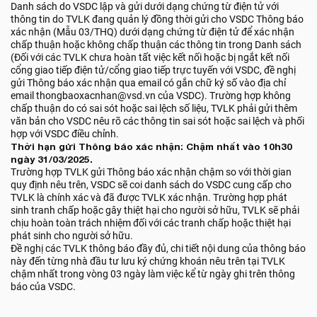
Danh sách do VSDC lập và gửi dưới dạng chứng từ điện tử với
thông tin do TVLK đang quản lý đồng thời gửi cho VSDC Thông báo
xác nhận (Mẫu 03/THQ) dưới dạng chứng từ điện tử để xác nhận
chấp thuận hoặc không chấp thuận các thông tin trong Danh sách
(Đối với các TVLK chưa hoàn tất việc kết nối hoặc bị ngắt kết nối
cổng giao tiếp điện tử/cổng giao tiếp trực tuyến với VSDC, đề nghị
gửi Thông báo xác nhận qua email có gắn chữ ký số vào địa chỉ
email thongbaoxacnhan@vsd.vn của VSDC). Trường hợp không
chấp thuận do có sai sót hoặc sai lệch số liệu, TVLK phải gửi thêm
văn bản cho VSDC nêu rõ các thông tin sai sót hoặc sai lệch và phối
hợp với VSDC điều chỉnh.
Thời hạn gửi Thông báo xác nhận: Chậm nhất vào 10h30
ngày 31/03/2025.
Trường hợp TVLK gửi Thông báo xác nhận chậm so với thời gian
quy định nêu trên, VSDC sẽ coi danh sách do VSDC cung cấp cho
TVLK là chính xác và đã được TVLK xác nhận. Trường hợp phát
sinh tranh chấp hoặc gây thiệt hại cho người sở hữu, TVLK sẽ phải
chịu hoàn toàn trách nhiệm đối với các tranh chấp hoặc thiệt hại
phát sinh cho người sở hữu.
Đề nghị các TVLK thông báo đầy đủ, chi tiết nội dung của thông báo
này đến từng nhà đầu tư lưu ký chứng khoán nêu trên tại TVLK
chậm nhất trong vòng 03 ngày làm việc kể từ ngày ghi trên thông
báo của VSDC.