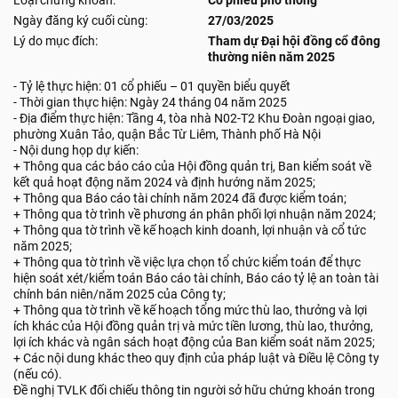
Loại chứng khoán:
Cổ phiếu phổ thông
Ngày đăng ký cuối cùng:
27/03/2025
Lý do mục đích:
Tham dự Đại hội đồng cổ đông
thường niên năm 2025
- Tỷ lệ thực hiện: 01 cổ phiếu – 01 quyền biểu quyết
- Thời gian thực hiện: Ngày 24 tháng 04 năm 2025
- Địa điểm thực hiện: Tầng 4, tòa nhà N02-T2 Khu Đoàn ngoại giao,
phường Xuân Tảo, quận Bắc Từ Liêm, Thành phố Hà Nội
- Nội dung họp dự kiến:
+ Thông qua các báo cáo của Hội đồng quản trị, Ban kiểm soát về
kết quả hoạt động năm 2024 và định hướng năm 2025;
+ Thông qua Báo cáo tài chính năm 2024 đã được kiểm toán;
+ Thông qua tờ trình về phương án phân phối lợi nhuận năm 2024;
+ Thông qua tờ trình về kế hoạch kinh doanh, lợi nhuận và cổ tức
năm 2025;
+ Thông qua tờ trình về việc lựa chọn tổ chức kiểm toán để thực
hiện soát xét/kiểm toán Báo cáo tài chính, Báo cáo tỷ lệ an toàn tài
chính bán niên/năm 2025 của Công ty;
+ Thông qua tờ trình về kế hoạch tổng mức thù lao, thưởng và lợi
ích khác của Hội đồng quản trị và mức tiền lương, thù lao, thưởng,
lợi ích khác và ngân sách hoạt động của Ban kiểm soát năm 2025;
+ Các nội dung khác theo quy định của pháp luật và Điều lệ Công ty
(nếu có).
Đề nghị TVLK đối chiếu thông tin người sở hữu chứng khoán trong