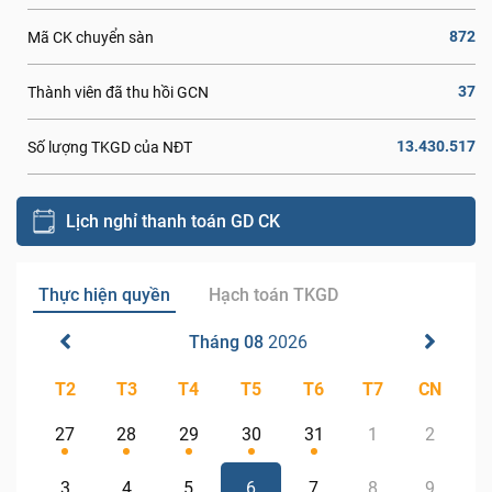
872
Mã CK chuyển sàn
37
Thành viên đã thu hồi GCN
13.430.517
Số lượng TKGD của NĐT
Lịch nghỉ thanh toán GD CK
Thực hiện quyền
Hạch toán TKGD
Tháng 08
2026
T2
T3
T4
T5
T6
T7
CN
27
28
29
30
31
1
2
3
4
5
6
7
8
9