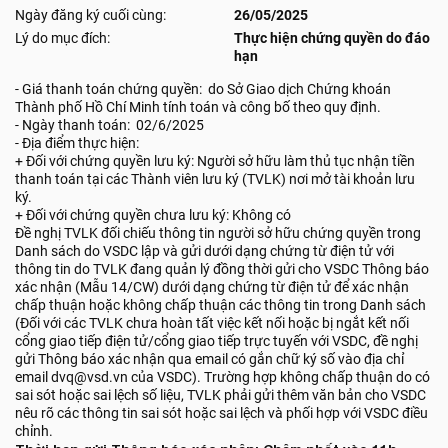
Ngày đăng ký cuối cùng:
26/05/2025
Lý do mục đích:
Thực hiện chứng quyền do đáo
hạn
- Giá thanh toán chứng quyền: do Sở Giao dịch Chứng khoán
Thành phố Hồ Chí Minh tính toán và công bố theo quy định.
- Ngày thanh toán: 02/6/2025
- Địa điểm thực hiện:
+ Đối với chứng quyền lưu ký: Người sở hữu làm thủ tục nhận tiền
thanh toán tại các Thành viên lưu ký (TVLK) nơi mở tài khoản lưu
ký.
+ Đối với chứng quyền chưa lưu ký: Không có
Đề nghị TVLK đối chiếu thông tin người sở hữu chứng quyền trong
Danh sách do VSDC lập và gửi dưới dạng chứng từ điện tử với
thông tin do TVLK đang quản lý đồng thời gửi cho VSDC Thông báo
xác nhận (Mẫu 14/CW) dưới dạng chứng từ điện tử để xác nhận
chấp thuận hoặc không chấp thuận các thông tin trong Danh sách
(Đối với các TVLK chưa hoàn tất việc kết nối hoặc bị ngắt kết nối
cổng giao tiếp điện tử/cổng giao tiếp trực tuyến với VSDC, đề nghị
gửi Thông báo xác nhận qua email có gắn chữ ký số vào địa chỉ
email dvq@vsd.vn của VSDC). Trường hợp không chấp thuận do có
sai sót hoặc sai lệch số liệu, TVLK phải gửi thêm văn bản cho VSDC
nêu rõ các thông tin sai sót hoặc sai lệch và phối hợp với VSDC điều
chỉnh.