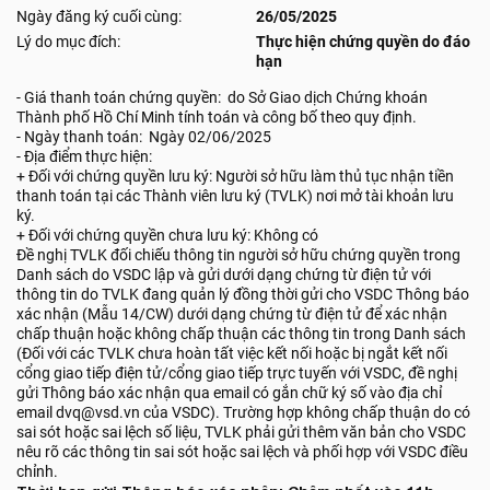
Ngày đăng ký cuối cùng:
26/05/2025
Lý do mục đích:
Thực hiện chứng quyền do đáo
hạn
- Giá thanh toán chứng quyền: do Sở Giao dịch Chứng khoán
Thành phố Hồ Chí Minh tính toán và công bố theo quy định.
- Ngày thanh toán: Ngày 02/06/2025
- Địa điểm thực hiện:
+ Đối với chứng quyền lưu ký: Người sở hữu làm thủ tục nhận tiền
thanh toán tại các Thành viên lưu ký (TVLK) nơi mở tài khoản lưu
ký.
+ Đối với chứng quyền chưa lưu ký: Không có
Đề nghị TVLK đối chiếu thông tin người sở hữu chứng quyền trong
Danh sách do VSDC lập và gửi dưới dạng chứng từ điện tử với
thông tin do TVLK đang quản lý đồng thời gửi cho VSDC Thông báo
xác nhận (Mẫu 14/CW) dưới dạng chứng từ điện tử để xác nhận
chấp thuận hoặc không chấp thuận các thông tin trong Danh sách
(Đối với các TVLK chưa hoàn tất việc kết nối hoặc bị ngắt kết nối
cổng giao tiếp điện tử/cổng giao tiếp trực tuyến với VSDC, đề nghị
gửi Thông báo xác nhận qua email có gắn chữ ký số vào địa chỉ
email dvq@vsd.vn của VSDC). Trường hợp không chấp thuận do có
sai sót hoặc sai lệch số liệu, TVLK phải gửi thêm văn bản cho VSDC
nêu rõ các thông tin sai sót hoặc sai lệch và phối hợp với VSDC điều
chỉnh.