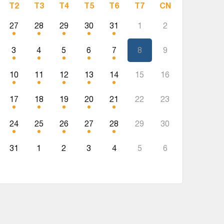
T2
T3
T4
T5
T6
T7
CN
27
28
29
30
31
1
2
3
4
5
6
7
8
9
10
11
12
13
14
15
16
17
18
19
20
21
22
23
24
25
26
27
28
29
30
31
1
2
3
4
5
6