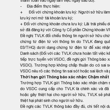
thanh toán vào ngày làm việc ngay sau đó).
- Địa điểm thực hiện:
+ Đối với chứng khoán lưu ký: Người sở hữu làm th
lưu ký nơi mở tài khoản lưu ký;
+ Đối với chứng khoán chưa lưu ký: Lãi trái phiếu
sở đã đăng ký với Công ty Cổ phần Chứng khoán V
Đề nghị TVLK đối chiếu thông tin người sở hữu ch
chứng từ điện tử với thông tin do TVLK đang qu
03/THQ) dưới dạng chứng từ điện tử để xác nhận
Danh sách (Đối với các TVLK chưa hoàn tất việc kết
tiếp trực tuyến với VSDC, đề nghị gửi Thông báo x
VSDC). Trường hợp không chấp thuận do có sai sót
VSDC nêu rõ các thông tin sai sót hoặc sai lệch và
Thời hạn gửi Thông báo xác nhận: Chậm nhất 
Trường hợp TVLK gửi Thông báo xác nhận chậm so 
do VSDC cung cấp cho TVLK là chính xác và đã 
hoặc gây thiệt hại cho người sở hữu, TVLK sẽ phải
thiệt hại phát sinh cho người sở hữu.
Đề nghị các TVLK thông báo đầy đủ, chi tiết nội 