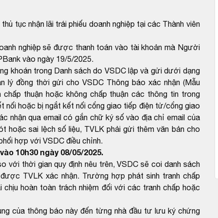
ủ tục nhận lãi trái phiếu doanh nghiệp tại các Thành viên
 doanh nghiệp sẽ được thanh toán vào tài khoản mà Người
PBank vào ngày 19/5/2025.
ứng khoán trong Danh sách do VSDC lập và gửi dưới dạng
ản lý đồng thời gửi cho VSDC Thông báo xác nhận (Mẫu
 chấp thuận hoặc không chấp thuận các thông tin trong
 nối hoặc bị ngắt kết nối cổng giao tiếp điện tử/cổng giao
ác nhận qua email có gắn chữ ký số vào địa chỉ email của
 hoặc sai lệch số liệu, TVLK phải gửi thêm văn bản cho
 phối hợp với VSDC điều chỉnh.
vào 10h30 ngày 08/05/2025.
với thời gian quy định nêu trên, VSDC sẽ coi danh sách
được TVLK xác nhận. Trường hợp phát sinh tranh chấp
 chịu hoàn toàn trách nhiệm đối với các tranh chấp hoặc
dung của thông báo này đến từng nhà đầu tư lưu ký chứng