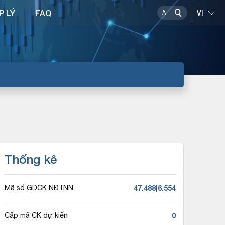
P LÝ
FAQ
Thống kê
47.488|6.554
Mã số GDCK NĐTNN
0
Cấp mã CK dự kiến