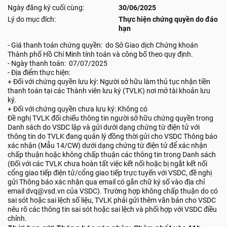
Ngày đăng ký cuối cùng:
30/06/2025
Lý do mục đích:
Thực hiện chứng quyền do đáo
hạn
- Giá thanh toán chứng quyền: do Sở Giao dịch Chứng khoán
Thành phố Hồ Chí Minh tính toán và công bố theo quy định.
- Ngày thanh toán: 07/07/2025
- Địa điểm thực hiện:
+ Đối với chứng quyền lưu ký: Người sở hữu làm thủ tục nhận tiền
thanh toán tại các Thành viên lưu ký (TVLK) nơi mở tài khoản lưu
ký.
+ Đối với chứng quyền chưa lưu ký: Không có
Đề nghị TVLK đối chiếu thông tin người sở hữu chứng quyền trong
Danh sách do VSDC lập và gửi dưới dạng chứng từ điện tử với
thông tin do TVLK đang quản lý đồng thời gửi cho VSDC Thông báo
xác nhận (Mẫu 14/CW) dưới dạng chứng từ điện tử để xác nhận
chấp thuận hoặc không chấp thuận các thông tin trong Danh sách
(Đối với các TVLK chưa hoàn tất việc kết nối hoặc bị ngắt kết nối
cổng giao tiếp điện tử/cổng giao tiếp trực tuyến với VSDC, đề nghị
gửi Thông báo xác nhận qua email có gắn chữ ký số vào địa chỉ
email dvq@vsd.vn của VSDC). Trường hợp không chấp thuận do có
sai sót hoặc sai lệch số liệu, TVLK phải gửi thêm văn bản cho VSDC
nêu rõ các thông tin sai sót hoặc sai lệch và phối hợp với VSDC điều
chỉnh.