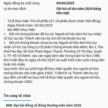
Ngày đăng ký cuối cùng:
09/06/2025
Lý do mục đích:
Chi trả cổ tức năm 2024 bằng
tiền mặt
- Tỷ lệ thực hiện: 5%/cổ phiếu (01 cổ phiếu được nhận 500 đồng).
- Ngày thanh toán: 26/06/2025
- Địa điểm thực hiện:
+ Đối với chứng khoán đã lưu ký: Người sở hữu làm thủ tục nhận
cổ tức tại các Thành viên lưu ký nơi mở tài khoản lưu ký.
+ Đối với chứng khoán chưa lưu ký: Người sở hữu làm thủ tục
nhận cổ tức tại Công ty Cổ phần Chứng khoán Bảo Minh, lầu 3, Tòa
nhà Pax Sky, Số 34A Phạm Ngọc Thạch, Phường Võ Thị Sáu, Quận
3, TP. Hồ Chí Minh, vào các ngày làm việc trong tuần từ thứ 2 đến
thứ 6 bắt đầu từ ngày 26/06/2025 và xuất trình Căn cước công dân
hoặc Hộ chiếu.
Quy trình, thủ tục phối hợp để thực hiện quyền cho người sở hữu
chứng khoán nêu trên giữa VSDC, TCĐKCK và Thành viên lưu ký
quy định chi tiết tại Quy chế về thực hiện quyền cho người sở hữu
chứng khoán VSDC
Tin cùng tổ chức
BMI: Đại hội đồng cổ đông thường niên năm 2026