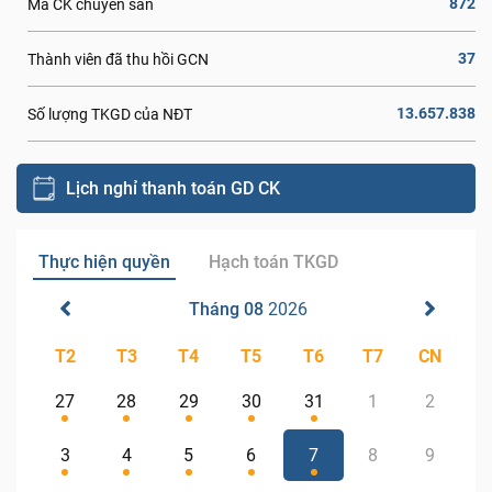
872
Mã CK chuyển sàn
37
Thành viên đã thu hồi GCN
13.657.838
Số lượng TKGD của NĐT
Lịch nghỉ thanh toán GD CK
Thực hiện quyền
Hạch toán TKGD
Tháng 08
2026
T2
T3
T4
T5
T6
T7
CN
27
28
29
30
31
1
2
3
4
5
6
7
8
9