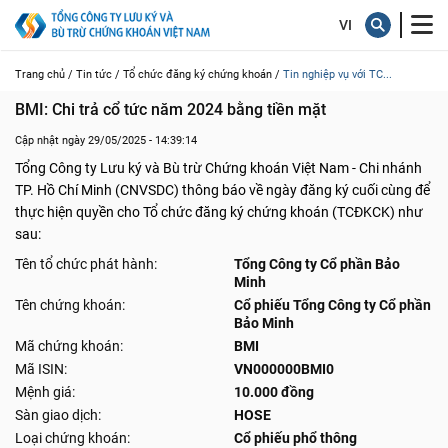
Trang chủ /
Tin tức /
Tổ chức đăng ký chứng khoán /
Tin nghiệp vụ với TC...
BMI: Chi trả cổ tức năm 2024 bằng tiền mặt
Cập nhật ngày 29/05/2025 - 14:39:14
Tổng Công ty Lưu ký và Bù trừ Chứng khoán Việt Nam - Chi nhánh
TP. Hồ Chí Minh (CNVSDC) thông báo về ngày đăng ký cuối cùng để
thực hiện quyền cho Tổ chức đăng ký chứng khoán (TCĐKCK) như
sau:
Tên tổ chức phát hành:
Tổng Công ty Cổ phần Bảo
Minh
Tên chứng khoán:
Cổ phiếu Tổng Công ty Cổ phần
Bảo Minh
Mã chứng khoán:
BMI
Mã ISIN:
VN000000BMI0
Mệnh giá:
10.000 đồng
Sàn giao dịch:
HOSE
Loại chứng khoán:
Cổ phiếu phổ thông