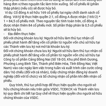
hàng đơn vị theo nguyên tắc làm tròn xuống. Số cổ phiếu lẻ (phần
thập phân) (nếu có) sẽ được hủy bỏ.
Ví dụ: Cổ đông A sở hữu 169 cổ phiếu tại ngày chốt danh sách cổ
đông. Với tỷ lệ thực hiện quyền 2:1, cổ đông A được nhận (169/2) *
1 = 84,5 cổ phiếu mới. Theo nguyên tắc tính toán trên, cổ đông A
được nhận thêm 84 cổ phiếu mới. Số phần thập phân là 0,5 cổ phiếu
sẽ bị hủy bỏ.
- Địa điểm thực hiện:
Đối với chứng khoán lưu ký: Người sở hữu làm thủ tục nhận cổ
phiếu phát hành để tăng vốn cổ phần từ nguồn vốn chủ sở hữu tại
các Thành viên lưu ký nơi mở tài khoản lưu ký.
Đối với chứng khoán chưa lưu ký: Người sở hữu làm thủ tục nhận cổ
phiếu phát hành để tăng vốn cổ phần từ nguồn vốn chủ sở hữu tại
Công ty cổ phần Cảng Đồng Nai (Số 1B-D3, Khu phố Bình Dương,
Phường Long Bình Tân, Thành phố Biên Hòa, Tỉnh Đồng Nai, Việt
Nam) vào các ngày làm việc trong tuần và xuất trình căn cước công
dân/ hộ chiếu (đối với cá nhân), Giấy chứng nhận đăng ký doanh
nghiệp (đối với tổ chức) và Sổ chứng nhận cổ phần khi đến nhận cổ
phiếu.
Quy trình, thủ tục phối hợp để thực hiện quyền cho người sở
hữu chứng khoán nêu trên giữa VSDC, TCĐKCK và Thành viên lưu
ký quy định chi tiết tại Quy chế về thực hiện quyền cho người sở hữu
chứng khoán của VSDC.