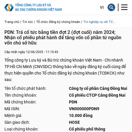
Trang chủ /
Tin tức /
Tổ chức đăng ký chứng khoán /
Tin nghiệp vụ với TC...
PDN: Trả cổ tức bằng tiền đợt 2 (đợt cuối) năm 2024; 
Nhận cổ phiếu phát hành để tăng vốn cổ phần từ nguồn 
vốn chủ sở hữu
Cập nhật ngày 12/06/2025 - 11:15:43
Tổng công ty Lưu ký và Bù trừ chứng khoán Việt Nam - Chi nhánh
TP.Hồ Chí Minh (CNVSDC) thông báo về ngày đăng ký cuối cùng để
thực hiện quyền cho Tổ chức đăng ký chứng khoán (TCĐKCK) như
sau:
Tên tổ chức phát hành:
Công ty cổ phần Cảng Đồng Nai
Tên chứng khoán:
Cổ phiếu CTCP Cảng Đồng Nai
Mã chứng khoán:
PDN
Mã ISIN:
VN000000PDN9
Mệnh giá:
10.000 đồng
Sàn giao dịch:
HOSE
Loại chứng khoán:
Cổ phiếu phổ thông