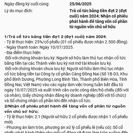
Ngày đăng ký cuối cùng:
25/06/2025
Lý do mục đích:
Trả cổ tức bằng tiền đợt 2 (đợt
cuối) năm 2024; Nhận cổ phiếu
phát hành để tăng vốn cổ phần
từ nguồn vốn chủ sở hữu
1/Trả cổ tức bằng tiền đợt 2 (đợt cuối) năm 2024:
- Tỷ lệ thực hiện: 25%/cổ phiếu (01 cổ phiếu được nhận 2.500 đồng).
- Ngày thanh toán: Ngày 10/07/2025.
- Địa điểm thực hiện:
Đối với chứng khoán lưu ký: Người sở hữu làm thủ tục nhận cổ tức
bằng tiền tại các Thành viên lưu ký nơi mở tài khoản lưu ký.
Đối với chứng khoán chưa lưu ký: Người sở hữu làm thủ tục nhận
cổ tức bằng tiền tại Công ty cổ phần Cảng Đồng Nai (Số 1B-D3, Khu
phố Bình Dương, Phường Long Bình Tân, Thành phố Biên Hòa, Tỉnh
Đồng Nai, Việt Nam) vào các ngày làm việc trong tuần bắt đầu từ
ngày 10/07/2025 và xuất trình căn cước công dân/hộ chiếu (đối với
cá nhân), Giấy chứng nhận đăng ký doanh nghiệp (đối với tổ chức)
và Sổ chứng nhận cổ phần khi đến nhận cổ tức.
2/Nhận cổ phiếu phát hành để tăng vốn cổ phần từ nguồn
vốn chủ sở hữu:
- Tỷ lệ thực hiện: 2:1 (Người sở hữu 2 cổ phiếu được nhận 1 cổ phiếu
mới).
- Phương án làm tròn, phương án xử lý cổ phiếu lẻ (nếu có): Số cổ
phiếu phát hành thêm cho mỗi cổ đông sẽ được làm tròn xuống đến