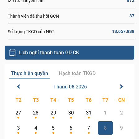
872
Mã CK chuyển sàn
37
Thành viên đã thu hồi GCN
13.657.838
Số lượng TKGD của NĐT
Lịch nghỉ thanh toán GD CK
Thực hiện quyền
Hạch toán TKGD
Tháng 08
2026
T2
T3
T4
T5
T6
T7
CN
27
28
29
30
31
1
2
3
4
5
6
7
8
9