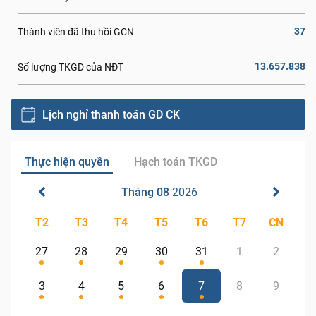
37
Thành viên đã thu hồi GCN
13.657.838
Số lượng TKGD của NĐT
Lịch nghỉ thanh toán GD CK
Thực hiện quyền
Hạch toán TKGD
Tháng 08
2026
T2
T3
T4
T5
T6
T7
CN
27
28
29
30
31
1
2
3
4
5
6
7
8
9