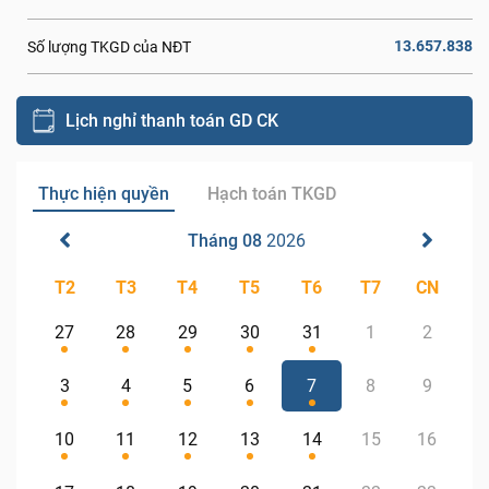
13.657.838
Số lượng TKGD của NĐT
Lịch nghỉ thanh toán GD CK
Thực hiện quyền
Hạch toán TKGD
Tháng 08
2026
T2
T3
T4
T5
T6
T7
CN
27
28
29
30
31
1
2
3
4
5
6
7
8
9
10
11
12
13
14
15
16