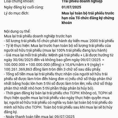
Loại chứng khoán:
Trái phiếu doanh nghiệp
Ngày đăng ký cuối cùng:
01/07/2025
Lý do mục đích:
Mua lại toàn bộ trái phiếu trước
hạn của Tổ chức đăng ký chứng
khoán
Nội dung cụ thể:
Mua lại trái phiếu doanh nghiệp trước hạn
- Số lượng trái phiếu tổ chức phát hành dự kiến mua: 2000 trái phiếu
- Tỷ lệ thực hiện: Mua lại trước hạn toàn bộ số lượng trái phiếu của
người sở hữu trái phiếu (mua lại 100% trái phiếu đang lưu hành)
- Giá mua lại mỗi trái phiếu: Mệnh giá trái phiếu + Lãi được hưởng từ
ngày 30/06/2025 đến và không bao gồm ngày 09/07/2025 =
100.000.000 + 100.000.000 (đồng) x 10,6%/năm x 9 (ngày) =
100.261.369,863 đồng làm tròn đến 3 chữ số sau dấu phẩy.
- Tổng số tiền mua lại trái phiếu thực nhận của người sở hữu trái
phiếu sẽ được làm tròn đến hàng đơn vị (nếu chữ số thập phân thứ
nhất bằng hoặc lớn hơn 5 thì số được làm tròn lên; nếu chữ số thập
phân thứ nhất nhỏ hơn 5 thì phần thập phân bị hủy bỏ).
- Thời gian đăng ký bán lại trái phiếu cho TCPH: Không có, TCPH sẽ
thực hiện quyền mua lại trái phiếu vào ngày thực hiện quyền mua
lại, người sở hữu trái phiếu có nghĩa vụ bán lại toàn bộ trái phiếu do
mình sở hữu cho TCPH. Toàn bộ trái phiếu sau khi mua lại sẽ bị hủy
đăng ký.
- Ngày thanh toán tiền mua lại: 09/07/2025