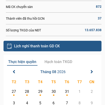
872
Mã CK chuyển sàn
37
Thành viên đã thu hồi GCN
13.657.838
Số lượng TKGD của NĐT
Lịch nghỉ thanh toán GD CK
Thực hiện quyền
Hạch toán TKGD
Tháng 08
2026
T2
T3
T4
T5
T6
T7
CN
27
28
29
30
31
1
2
3
4
5
6
7
8
9