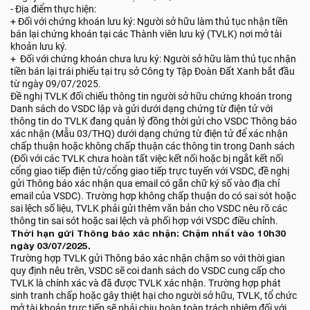
- Địa điểm thực hiện:
+ Đối với chứng khoán lưu ký: Người sở hữu làm thủ tục nhận tiền
bán lại chứng khoán tại các Thành viên lưu ký (TVLK) nơi mở tài
khoản lưu ký.
+ Đối với chứng khoán chưa lưu ký: Người sở hữu làm thủ tục nhận
tiền bán lại trái phiếu tại trụ sở Công ty Tập Đoàn Đất Xanh bắt đầu
từ ngày 09/07/2025.
Đề nghị TVLK đối chiếu thông tin người sở hữu chứng khoán trong
Danh sách do VSDC lập và gửi dưới dạng chứng từ điện tử với
thông tin do TVLK đang quản lý đồng thời gửi cho VSDC Thông báo
xác nhận (Mẫu 03/THQ) dưới dạng chứng từ điện tử để xác nhận
chấp thuận hoặc không chấp thuận các thông tin trong Danh sách
(Đối với các TVLK chưa hoàn tất việc kết nối hoặc bị ngắt kết nối
cổng giao tiếp điện tử/cổng giao tiếp trực tuyến với VSDC, đề nghị
gửi Thông báo xác nhận qua email có gắn chữ ký số vào địa chỉ
email của VSDC). Trường hợp không chấp thuận do có sai sót hoặc
sai lệch số liệu, TVLK phải gửi thêm văn bản cho VSDC nêu rõ các
thông tin sai sót hoặc sai lệch và phối hợp với VSDC điều chỉnh.
Thời hạn gửi Thông báo xác nhận: Chậm nhất vào 10h30
ngày 03/07/2025.
Trường hợp TVLK gửi Thông báo xác nhận chậm so với thời gian
quy định nêu trên, VSDC sẽ coi danh sách do VSDC cung cấp cho
TVLK là chính xác và đã được TVLK xác nhận. Trường hợp phát
sinh tranh chấp hoặc gây thiệt hại cho người sở hữu, TVLK, tổ chức
mở tài khoản trực tiếp sẽ phải chịu hoàn toàn trách nhiệm đối với