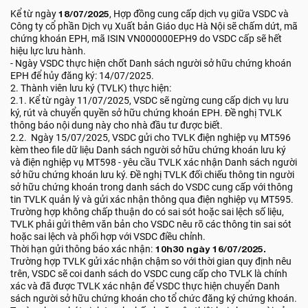
Kể từ ngày
18/07/2025
, Hợp đồng cung cấp dịch vụ giữa VSDC và
Công ty cổ phần Dịch vụ Xuất bản Giáo dục Hà Nội sẽ chấm dứt, mã
chứng khoán EPH, mã ISIN VN000000EPH9 do VSDC cấp sẽ hết
hiệu lực lưu hành.
- Ngày VSDC thực hiện chốt Danh sách người sở hữu chứng khoán
EPH để hủy đăng ký: 14/07/2025.
2. Thành viên lưu ký (TVLK) thực hiện:
2.1. Kể từ ngày 11/07/2025, VSDC sẽ ngừng cung cấp dịch vụ lưu
ký, rút và chuyển quyền sở hữu chứng khoán EPH. Đề nghị TVLK
thông báo nội dung này cho nhà đầu tư được biết.
2.2. Ngày 15/07/2025, VSDC gửi cho TVLK điện nghiệp vụ MT596
kèm theo file dữ liệu Danh sách người sở hữu chứng khoán lưu ký
và điện nghiệp vụ MT598 - yêu cầu TVLK xác nhận Danh sách người
sở hữu chứng khoán lưu ký. Đề nghị TVLK đối chiếu thông tin người
sở hữu chứng khoán trong danh sách do VSDC cung cấp với thông
tin TVLK quản lý và gửi xác nhận thông qua điện nghiệp vụ MT595.
Trường hợp không chấp thuận do có sai sót hoặc sai lệch số liệu,
TVLK phải gửi thêm văn bản cho VSDC nêu rõ các thông tin sai sót
hoặc sai lệch và phối hợp với VSDC điều chỉnh.
Thời hạn gửi thông báo xác nhận:
10h30 ngày 16/07/2025.
Trường hợp TVLK gửi xác nhận chậm so với thời gian quy định nêu
trên, VSDC sẽ coi danh sách do VSDC cung cấp cho TVLK là chính
xác và đã được TVLK xác nhận để VSDC thực hiện chuyển Danh
sách người sở hữu chứng khoán cho tổ chức đăng ký chứng khoán.