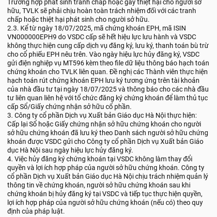
Trường hợp phát sinh tranh chấp hoặc gây thiệt hại cho người sở
hữu, TVLK sẽ phải chịu hoàn toàn trách nhiệm đối với các tranh
chấp hoặc thiệt hại phát sinh cho người sở hữu.
2.3. Kể từ ngày 18/07/2025, mã chứng khoán EPH, mã ISIN
VN000000EPH9 do VSDC cấp sẽ hết hiệu lực lưu hành và VSDC
không thực hiện cung cấp dịch vụ đăng ký, lưu ký, thanh toán bù trừ
cho cổ phiếu EPH nêu trên. Vào ngày hiệu lực hủy đăng ký, VSDC
gửi điện nghiệp vụ MT596 kèm theo file dữ liệu thông báo hạch toán
chứng khoán cho TVLK liên quan. Đề nghị các Thành viên thực hiện
hạch toán rút chứng khoán EPH lưu ký tương ứng trên tài khoản
của nhà đầu tư tại ngày 18/07/2025 và thông báo cho các nhà đầu
tư liên quan liên hệ với tổ chức đăng ký chứng khoán để làm thủ tục
cấp Sổ/Giấy chứng nhận sở hữu cổ phần.
3. Công ty cổ phần Dịch vụ Xuất bản Giáo dục Hà Nội thực hiện:
Cấp lại Sổ hoặc Giấy chứng nhận sở hữu chứng khoán cho người
sở hữu chứng khoán đã lưu ký theo Danh sách người sở hữu chứng
khoán được VSDC gửi cho Công ty cổ phần Dịch vụ Xuất bản Giáo
dục Hà Nội sau ngày hiệu lực hủy đăng ký.
4. Việc hủy đăng ký chứng khoán tại VSDC không làm thay đổi
quyền và lợi ích hợp pháp của người sở hữu chứng khoán. Công ty
cổ phần Dịch vụ Xuất bản Giáo dục Hà Nội chịu trách nhiệm quản lý
thông tin về chứng khoán, người sở hữu chứng khoán sau khi
chứng khoán bị hủy đăng ký tại VSDC và tiếp tục thực hiện quyền,
lợi ích hợp pháp của người sở hữu chứng khoán (nếu có) theo quy
định của pháp luật.