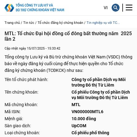
Trang chủ /
Tin tức /
Tổ chức đăng ký chứng khoán /
Tin nghiệp vụ với TC...
MTL: Tổ chức Đại hội đồng cổ đông bất thường năm  2025 
lần 2
Cập nhật ngày 15/07/2025 - 15:33:42
Tổng công ty Lưu ký và Bù trừ chứng khoán Việt Nam (VSDC) thông
báo về ngày đăng ký cuối cùng để thực hiện quyền cho Tổ chức
đăng ký chứng khoán (TCĐKCK) như sau:
Tên tổ chức phát hành:
Công ty cổ phần Dịch vụ Môi
trường Đô thị Từ Liêm
Tên chứng khoán:
Cổ phiếu Công ty cổ phần Dịch
vụ Môi trường Đô thị Từ Liêm
Mã chứng khoán:
MTL
Mã ISIN:
VN000000MTL6
Mệnh giá:
10.000 đồng
Sàn giao dịch:
UpCOM
Loại chứng khoán:
Cổ phiếu phổ thông