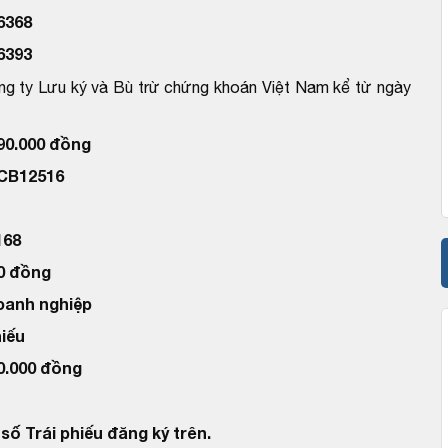
6368
6393
ng ty Lưu ký và Bù trừ chứng khoán Việt Nam kể từ ngày
390.000 đồng
TCB12516
168
00 đồng
doanh nghiệp
hiếu
00.000 đồng
số Trái phiếu đăng ký trên.