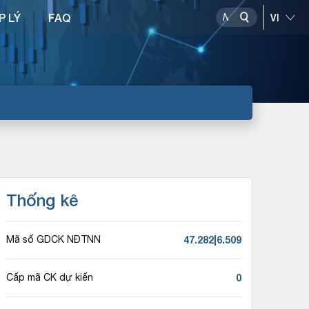
P LÝ
FAQ
Thống kê
47.282|6.509
Mã số GDCK NĐTNN
0
Cấp mã CK dự kiến