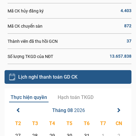
4.403
Mã CK hủy đăng ký
872
Mã CK chuyển sàn
37
Thành viên đã thu hồi GCN
13.657.838
Số lượng TKGD của NĐT
Lịch nghỉ thanh toán GD CK
Thực hiện quyền
Hạch toán TKGD
Tháng 08
2026
T2
T3
T4
T5
T6
T7
CN
27
28
29
30
31
1
2