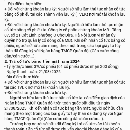
- Địa điểm thực hiện:
+ Đối với chứng khoán lưu ký: Người sở hữu làm thủ tục nhận cổ tức
bằng cổ phiếu tại các Thành viên lưu ký (TVLK) nơi mở tài khoản lưu
ký.
+ Đối với chứng khoán chưa lưu ký: Người sở hữu làm thủ tục nhận
cổ tức bằng cổ phiếu tại Công ty cổ phần chứng khoán MB - Tầng
07, số 21 Cát Linh, phường Ô Chợ Dừa, Hà Nội (Đơn vị nhận ủy
quyền hỗ trợ quản lý cổ đông của MB). Khi đến nhận cổ tức bằng cổ
phiếu, người sở hữu cần mang theo một trong các loại giấy tờ tùy
thân đã đăng ký với Ngân hàng TMCP Quân đội (Căn cước công
dân/căn cước...).
2. Trả cổ tức bằng tiền mặt năm 2024
- Tỷ lệ thực hiện: 3%/cổ phiếu (01 cổ phiếu được nhận 300 đồng)
- Ngày thanh toán: 21/08/2025
- Địa điểm thực hiện:
+ Đối với chứng khoán lưu ký: Người sở hữu làm thủ tục nhận cổ tức
tại các TVLK nơi mở tài khoản lưu ký.
+ Đối với chứng khoán chưa lưu ký:
· Người sở hữu làm thủ tục nhận cổ tức tại các điểm giao dịch của
Ngân hàng TMCP Quân đội trên toàn quốc bắt đầu từ ngày
21/08/2025. Khi đến nhận cổ tức bằng tiền mặt, người sở hữu cần
mang theo một trong các loại giấy tờ tùy thân đã đăng ký với Ngân
hàng TMCP Quân đội (Căn cước công dân/căn cước...).
· Trường hợp người sở hữu đã đăng ký trả cổ tức vào tài khoản
thanh toán, tiền cổ tức sẽ được chuyển vào tài khoản đăng ký của