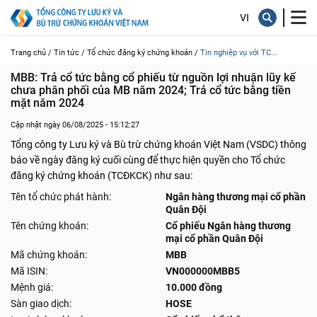
Trang chủ /
Tin tức /
Tổ chức đăng ký chứng khoán /
Tin nghiệp vụ với TC...
MBB: Trả cổ tức bằng cổ phiếu từ nguồn lợi nhuận lũy kế  
chưa phân phối của MB năm 2024; Trả cổ tức bằng tiền 
mặt năm 2024
Cập nhật ngày 06/08/2025 - 15:12:27
Tổng công ty Lưu ký và Bù trừ chứng khoán Việt Nam (VSDC) thông
báo về ngày đăng ký cuối cùng để thực hiện quyền cho Tổ chức
đăng ký chứng khoán (TCĐKCK) như sau:
Tên tổ chức phát hành:
Ngân hàng thương mại cổ phần
Quân Đội
Tên chứng khoán:
Cổ phiếu Ngân hàng thương
mại cổ phần Quân Đội
Mã chứng khoán:
MBB
Mã ISIN:
VN000000MBB5
Mệnh giá:
10.000 đồng
Sàn giao dịch:
HOSE