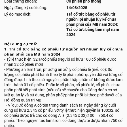
Loại chứng khoán:
Cổ phiếu phổ thông
Ngày đăng ký cuối cùng:
14/08/2025
Lý do mục đích:
Trả cổ tức bằng cổ phiếu từ
nguồn lợi nhuận lũy kế chưa
phân phối của MB năm 2024;
Trả cổ tức bằng tiền mặt năm
2024
Nội dung cụ thể:
1. Trả cổ tức bằng cổ phiếu từ nguồn lợi nhuận lũy kế chưa
phân phối của MB năm 2024
- Tỷ lệ thực hiện: 32%/cổ phiếu (Người sở hữu 100 cổ phiếu được
nhận 32 cổ phiếu mới)
- Phương án làm tròn, phương án xử lý cổ phiếu lẻ (nếu có): Số
lượng cổ phiếu phát hành theo tỷ lệ phân phối quyền đối với từng cổ
đông được tính theo số nguyên, phần thập phân sẽ không được làm
tròn thành 01 cổ phiếu. Phần lẻ cổ phần, cổ phiếu lẻ, cổ phiếu chưa
phân phối hết phát sinh (nếu có) sẽ chuyển cho Công đoàn cơ sở
MB quản lý và sử dụng, phân phối/phân phối lại theo phê duyệt của
Hội đồng quản trị MB.
- Ví dụ: Cổ đông A có tên trong danh sách tại ngày đăng ký cuối
cùng sở hữu 2.345 cổ phiếu, với tỷ lệ thực hiện quyền là 100:32, số
cổ phiếu được trả cho cổ đông A là (2.345 x 32):100 = 750,4 cổ
phiếu. Theo nguyên tắc làm tròn, cổ đông thực tế được nhận 750 cổ
phiếu.