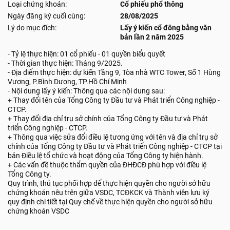
Loại chứng khoán:
Cổ phiếu phổ thông
Ngày đăng ký cuối cùng:
28/08/2025
Lý do mục đích:
Lấy ý kiến cổ đông bằng văn
bản lần 2 năm 2025
- Tỷ lệ thực hiện: 01 cổ phiếu - 01 quyền biểu quyết
- Thời gian thực hiện: Tháng 9/2025.
- Địa điểm thực hiện: dự kiến Tầng 9, Tòa nhà WTC Tower, Số 1 Hùng
Vương, P.Bình Dương, TP.Hồ Chí Minh
- Nội dung lấy ý kiến: Thông qua các nội dung sau:
+ Thay đổi tên của Tổng Công ty Đầu tư và Phát triển Công nghiệp -
CTCP.
+ Thay đổi địa chỉ trụ sở chính của Tổng Công ty Đầu tư và Phát
triển Công nghiệp - CTCP.
+ Thông qua việc sửa đổi điều lệ tương ứng với tên và địa chỉ trụ sở
chính của Tổng Công ty Đầu tư và Phát triển Công nghiệp - CTCP tại
bản Điều lệ tổ chức và hoạt động của Tổng Công ty hiện hành.
+ Các vấn đề thuộc thẩm quyền của ĐHĐCĐ phù hợp với điều lệ
Tổng Công ty.
Quy trình, thủ tục phối hợp để thực hiện quyền cho người sở hữu
chứng khoán nêu trên giữa VSDC, TCĐKCK và Thành viên lưu ký
quy định chi tiết tại Quy chế về thực hiện quyền cho người sở hữu
chứng khoán VSDC