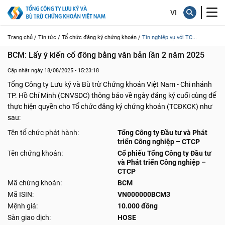
Trang chủ /
Tin tức /
Tổ chức đăng ký chứng khoán /
Tin nghiệp vụ với TC...
BCM: Lấy ý kiến cổ đông bằng văn bản lần 2 năm 2025
Cập nhật ngày 18/08/2025 - 15:23:18
Tổng Công ty Lưu ký và Bù trừ Chứng khoán Việt Nam - Chi nhánh
TP. Hồ Chí Minh (CNVSDC) thông báo về ngày đăng ký cuối cùng để
thực hiện quyền cho Tổ chức đăng ký chứng khoán (TCĐKCK) như
sau:
Tên tổ chức phát hành:
Tổng Công ty Đầu tư và Phát
triển Công nghiệp – CTCP
Tên chứng khoán:
Cổ phiếu Tổng Công ty Đầu tư
và Phát triển Công nghiệp –
CTCP
Mã chứng khoán:
BCM
Mã ISIN:
VN000000BCM3
Mệnh giá:
10.000 đồng
Sàn giao dịch:
HOSE