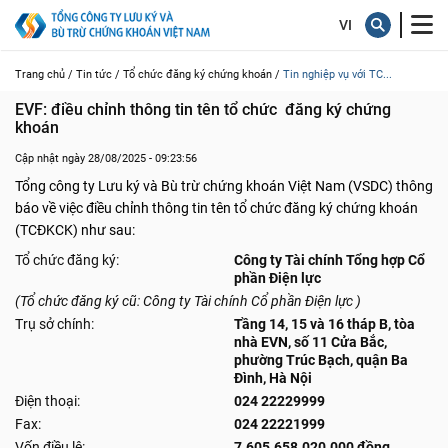
Trang chủ /
Tin tức /
Tổ chức đăng ký chứng khoán /
Tin nghiệp vụ với TC...
EVF: điều chỉnh thông tin tên tổ chức  đăng ký chứng 
khoán
Cập nhật ngày 28/08/2025 - 09:23:56
Tổng công ty Lưu ký và Bù trừ chứng khoán Việt Nam (VSDC) thông
báo về việc điều chỉnh thông tin tên tổ chức đăng ký chứng khoán
(TCĐKCK) như sau:
Tổ chức đăng ký:
Công ty Tài chính Tổng hợp Cổ
phần Điện lực
(Tổ chức đăng ký cũ: Công ty Tài chính Cổ phần Điện lực )
Trụ sở chính:
Tầng 14, 15 và 16 tháp B, tòa
nhà EVN, số 11 Cửa Bắc,
phường Trúc Bạch, quận Ba
Đình, Hà Nội
Điện thoại:
024 22229999
Fax:
024 22221999
Vốn điều lệ:
7.605.658.020.000 đồng