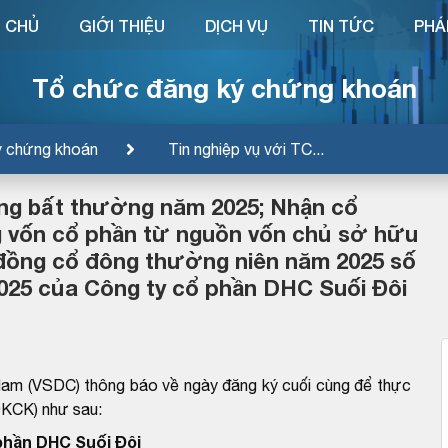
 CHỦ
GIỚI THIỆU
DỊCH VỤ
TIN TỨC
PHÁ
Tổ chức đăng ký chứng khoán
ý chứng khoán
Tin nghiệp vụ với TC...
ng bất thường năm 2025; Nhận cổ
g vốn cổ phần từ nguồn vốn chủ sở hữu
 đồng cổ đông thường niên năm 2025 số
25 của Công ty cổ phần DHC Suối Đôi
Nam (VSDC) thông báo về ngày đăng ký cuối cùng để thực
ĐKCK) như sau:
phần DHC Suối Đôi