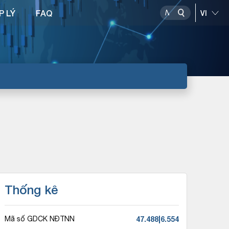
P LÝ
FAQ
Thống kê
47.488|6.554
Mã số GDCK NĐTNN