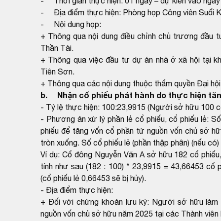
- Thời gian thực hiện: 01 ngày – dự kiến vào ngà
- Địa điểm thực hiện: Phòng họp Công viên Suối 
- Nội dung họp:
+ Thông qua nội dung điều chỉnh chủ trương đầu t
Thần Tài.
+ Thông qua việc đầu tư dự án nhà ở xã hội tại
Tiên Sơn.
+ Thông qua các nội dung thuộc thẩm quyền Đại hội
b. Nhận cổ phiếu phát hành do thực hiện tă
- Tỷ lệ thực hiện: 100:23,9915 (Người sở hữu 100 
- Phương án xử lý phần lẻ cổ phiếu, cổ phiếu lẻ: 
phiếu để tăng vốn cổ phần từ nguồn vốn chủ sở hữ
tròn xuống. Số cổ phiếu lẻ (phần thập phân) (nếu có)
Ví dụ: Cổ đông Nguyễn Văn A sở hữu 182 cổ phiếu
tính như sau (182 : 100) * 23,9915 = 43,66453 cổ
(cổ phiếu lẻ 0,66453 sẽ bị hủy).
- Địa điểm thực hiện:
+ Đối với chứng khoán lưu ký: Người sở hữu làm 
nguồn vốn chủ sở hữu năm 2025 tại các Thành viên l