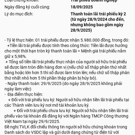
Loại chứng khoán:
Trái phiếu doanh nghiệp
Ngày đăng ký cuối cùng:
18/09/2025
Lý do mục đích:
Thanh toán lãi trái phiếu kỳ 2
(từ ngày 28/9/2024 cho đến,
nhưng không bao gồm ngày
28/9/2025)
- Tỷ lệ thực hiện: 01 trái phiếu được nhận 5.980.000 đồng, trong đó:
+Tiền lãi trái phiếu được tính theo công thức: Tiền lãi được hưởng
cho một thời hạn tròn kỳ thanh toán lãi = Mệnh giá trái phiếu nắm
giữ x 5,98%.
+ Tổng số tiền lãi trái phiếu thực nhận của người sở hữu trái phiếu
sẽ được làm tròn đến hàng đơn vị (nếu chữ số thập phân thứ nhất
bằng hoặc lớn hơn 5 thì số được làm tròn lên; nếu chữ số thập phân
thứ nhất nhỏ hơn 5 thì phần thập phân bị hủy bỏ).
- Ngày thanh toán: 29/9/2025 (do ngày 28/9/2025 không phải
ngày làm việc)
- Địa điểm thực hiện:
+ Đối với trái phiếu lưu ký: Người sở hữu nhận tiền lãi trái phiếu tại
các Thành viên lưu ký nơi mở tài khoản lưu ký.
+ Đối với trái phiếu chưa lưu ký: Người sở hữu nhận tiền lãi trái
phiếu vào tài khoản đã đăng ký với Ngân hàng TMCP Công thương
Việt Nam tại ngày 29/9/2025.
Đề nghị TVLK đối chiếu thông tin người sở hữu chứng khoán trong
Danh sách do VSDC lập và gửi dưới dạng chứng từ điện tử với