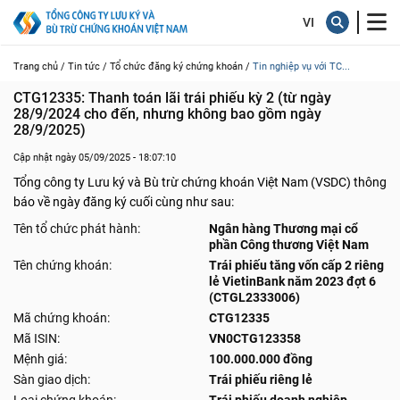
Trang chủ /
Tin tức /
Tổ chức đăng ký chứng khoán /
Tin nghiệp vụ với TC...
CTG12335: Thanh toán lãi trái phiếu kỳ 2 (từ ngày 
28/9/2024 cho đến, nhưng không bao gồm ngày 
28/9/2025)
Cập nhật ngày 05/09/2025 - 18:07:10
Tổng công ty Lưu ký và Bù trừ chứng khoán Việt Nam (VSDC) thông
báo về ngày đăng ký cuối cùng như sau:
Tên tổ chức phát hành:
Ngân hàng Thương mại cổ
phần Công thương Việt Nam
Tên chứng khoán:
Trái phiếu tăng vốn cấp 2 riêng
lẻ VietinBank năm 2023 đợt 6
(CTGL2333006)
Mã chứng khoán:
CTG12335
Mã ISIN:
VN0CTG123358
Mệnh giá:
100.000.000 đồng
Sàn giao dịch:
Trái phiếu riêng lẻ