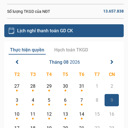
13.657.838
Số lượng TKGD của NĐT
Lịch nghỉ thanh toán GD CK
Thực hiện quyền
Hạch toán TKGD
Tháng 08
2026
T2
T3
T4
T5
T6
T7
CN
27
28
29
30
31
1
2
3
4
5
6
7
8
9
10
11
12
13
14
15
16