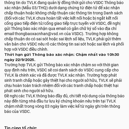
thông tin do TVLK đang quản lý đồng thời gửi cho VSDC Thông báo
xác nhận (Mẫu 03/THQ) dưới dạng chứng từ điện tử để xác nhận
chấp thuận hoặc không chấp thuận các thông tin trong Danh sách
(Đối với các TVLK chưa hoàn tất việc kết nối hoặc bị ngắt kết nối
cổng giao tiếp điện tử/cổng giao tiếp trực tuyến với VSDC, đề nghị
gửi Thông báo xác nhận qua email có gắn chữ ký số vào địa chỉ
email thongbaoxacnhan@vsd.vn của VSDC). Trường hợp không
chấp thuận do có sai sót hoặc sai lệch số liệu, TVLK phải gửi thêm
văn bản cho VSDC nêu rõ các thông tin sai sót hoặc sai lệch và phối
hợp với VSDC điều chỉnh.
Thời hạn gửi Thông báo xác nhận: Chậm nhất vào 10h30
ngày 22/9/2025.
Trường hợp TVLK gửi Thông báo xác nhận chậm so với thời gian
quy định nêu trên, VSDC sẽ coi danh sách do VSDC cung cấp cho
TVLK là chính xác và đã được TVLK xác nhận. Trường hợp phát
sinh tranh chấp hoặc gây thiệt hại cho người sở hữu, TVLK sẽ phải
chịu hoàn toàn trách nhiệm đối với các tranh chấp hoặc thiệt hại
phát sinh cho người sở hữu.
Đề nghị các TVLK thông báo đầy đủ, chi tiết nội dung của thông báo
này đến từng nhà đầu tư lưu ký chứng khoán nêu trên tại TVLK
chậm nhất trong vòng 03 ngày làm việc kể từ ngày ghi trên thông
báo của VSDC.
Tin cùng tổ chức