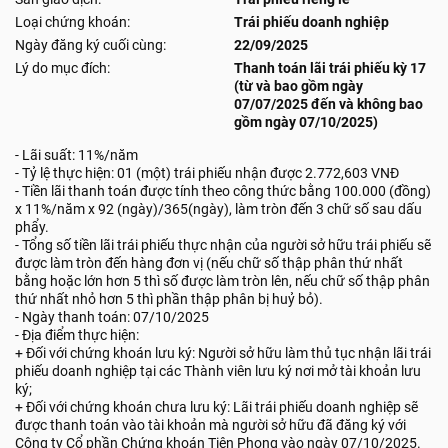
Loại chứng khoán:
Trái phiếu doanh nghiệp
Ngày đăng ký cuối cùng:
22/09/2025
Lý do mục đích:
Thanh toán lãi trái phiếu kỳ 17
(từ và bao gồm ngày
07/07/2025 đến và không bao
gồm ngày 07/10/2025)
- Lãi suất: 11%/năm
- Tỷ lệ thực hiện: 01 (một) trái phiếu nhận được 2.772,603 VNĐ
- Tiền lãi thanh toán được tính theo công thức bằng 100.000 (đồng)
x 11%/năm x 92 (ngày)/365(ngày), làm tròn đến 3 chữ số sau dấu
phẩy.
- Tổng số tiền lãi trái phiếu thực nhận của người sở hữu trái phiếu sẽ
được làm tròn đến hàng đơn vị (nếu chữ số thập phân thứ nhất
bằng hoặc lớn hơn 5 thì số được làm tròn lên, nếu chữ số thập phân
thứ nhất nhỏ hơn 5 thì phần thập phân bị huỷ bỏ).
- Ngày thanh toán: 07/10/2025
- Địa điểm thực hiện:
+ Đối với chứng khoán lưu ký: Người sở hữu làm thủ tục nhận lãi trái
phiếu doanh nghiệp tại các Thành viên lưu ký nơi mở tài khoản lưu
ký;
+ Đối với chứng khoán chưa lưu ký: Lãi trái phiếu doanh nghiệp sẽ
được thanh toán vào tài khoản mà người sở hữu đã đăng ký với
Công ty Cổ phần Chứng khoán Tiên Phong vào ngày 07/10/2025.