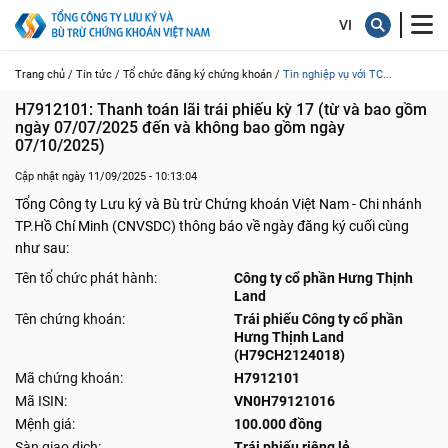
Trang chủ /
Tin tức /
Tổ chức đăng ký chứng khoán /
Tin nghiệp vụ với TC...
H7912101: Thanh toán lãi trái phiếu kỳ 17 (từ và bao gồm 
ngày 07/07/2025 đến và không bao gồm ngày 
07/10/2025)
Cập nhật ngày 11/09/2025 - 10:13:04
Tổng Công ty Lưu ký và Bù trừ Chứng khoán Việt Nam - Chi nhánh
TP.Hồ Chí Minh (CNVSDC) thông báo về ngày đăng ký cuối cùng
như sau:
Tên tổ chức phát hành:
Công ty cổ phần Hưng Thịnh
Land
Tên chứng khoán:
Trái phiếu Công ty cổ phần
Hưng Thịnh Land
(H79CH2124018)
Mã chứng khoán:
H7912101
Mã ISIN:
VN0H79121016
Mệnh giá:
100.000 đồng
Sàn giao dịch:
Trái phiếu riêng lẻ