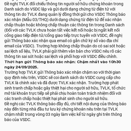
Đề nghị TVLK đối chiếu thông tin người sở hữu chứng khoán trong
Danh sách do VSDC lập và gửi dưới dạng chứng từ điện tử với
thông tin do TVLK đang quản lý đồng thời gửi cho VSDC Thông báo
xác nhận (Mẫu 03/THQ) dưới dạng chứng từ điện tử để xác nhận
chấp thuận hoặc không chấp thuận các thông tin trong Danh sách
(Đối với các TVLK chưa hoàn tất việc kết nối hoặc bị ngắt kết nối
cổng giao tiếp điện tử/cổng giao tiếp trực tuyến với VSDC, đề nghị
gửi Thông báo xác nhận qua email có gắn chữ ký số vào địa chỉ
email của VSDC). Trường hợp không chấp thuận do có sai sót hoặc
sai lệch số liệu, TVLK phải gửi thêm văn bản cho VSDC nêu rõ các
thông tin sai sót hoặc sai lệch và phối hợp với VSDC điều chỉnh.
Thời hạn gửi Thông báo xác nhận: Chậm nhất vào 10h30
ngày 24/09/2025.
Trường hợp TVLK gửi Thông báo xác nhận chậm so với thời gian
quy định nêu trên, VSDC sẽ coi danh sách do VSDC cung cấp cho
TVLK là chính xác và đã được TVLK xác nhận. Trường hợp phát
sinh tranh chấp hoặc gây thiệt hại cho người sở hữu, TVLK, tổ chức
mở tài khoản trực tiếp sẽ phải chịu hoàn toàn trách nhiệm đối với
các tranh chấp hoặc thiệt hại phát sinh cho người sở hữu.
Đề nghị các TVLK thông báo đầy đủ, chi tiết nội dung của thông báo
này đến từng nhà đầu tư lưu ký chứng khoán nêu trên tại TVLK
chậm nhất trong vòng 03 ngày làm việc kể từ ngày ghi trên thông
báo của VSDC.