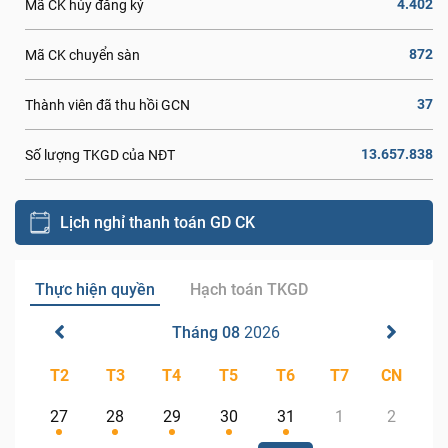
4.402
Mã CK hủy đăng ký
872
Mã CK chuyển sàn
37
Thành viên đã thu hồi GCN
13.657.838
Số lượng TKGD của NĐT
Lịch nghỉ thanh toán GD CK
Thực hiện quyền
Hạch toán TKGD
Tháng 08
2026
T2
T3
T4
T5
T6
T7
CN
27
28
29
30
31
1
2