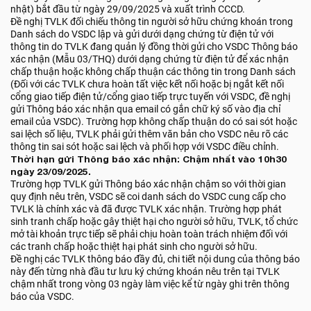
nhật) bắt đầu từ ngày 29/09/2025 và xuất trình CCCD.
Đề nghị TVLK đối chiếu thông tin người sở hữu chứng khoán trong
Danh sách do VSDC lập và gửi dưới dạng chứng từ điện tử với
thông tin do TVLK đang quản lý đồng thời gửi cho VSDC Thông báo
xác nhận (Mẫu 03/THQ) dưới dạng chứng từ điện tử để xác nhận
chấp thuận hoặc không chấp thuận các thông tin trong Danh sách
(Đối với các TVLK chưa hoàn tất việc kết nối hoặc bị ngắt kết nối
cổng giao tiếp điện tử/cổng giao tiếp trực tuyến với VSDC, đề nghị
gửi Thông báo xác nhận qua email có gắn chữ ký số vào địa chỉ
email của VSDC). Trường hợp không chấp thuận do có sai sót hoặc
sai lệch số liệu, TVLK phải gửi thêm văn bản cho VSDC nêu rõ các
thông tin sai sót hoặc sai lệch và phối hợp với VSDC điều chỉnh.
Thời hạn gửi Thông báo xác nhận: Chậm nhất vào 10h30
ngày 23/09/2025.
Trường hợp TVLK gửi Thông báo xác nhận chậm so với thời gian
quy định nêu trên, VSDC sẽ coi danh sách do VSDC cung cấp cho
TVLK là chính xác và đã được TVLK xác nhận. Trường hợp phát
sinh tranh chấp hoặc gây thiệt hại cho người sở hữu, TVLK, tổ chức
mở tài khoản trực tiếp sẽ phải chịu hoàn toàn trách nhiệm đối với
các tranh chấp hoặc thiệt hại phát sinh cho người sở hữu.
Đề nghị các TVLK thông báo đầy đủ, chi tiết nội dung của thông báo
này đến từng nhà đầu tư lưu ký chứng khoán nêu trên tại TVLK
chậm nhất trong vòng 03 ngày làm việc kể từ ngày ghi trên thông
báo của VSDC.