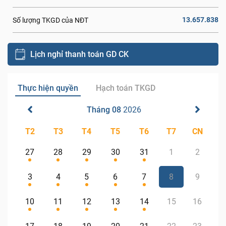
13.657.838
Số lượng TKGD của NĐT
Lịch nghỉ thanh toán GD CK
Thực hiện quyền
Hạch toán TKGD
Tháng 08
2026
T2
T3
T4
T5
T6
T7
CN
27
28
29
30
31
1
2
3
4
5
6
7
8
9
10
11
12
13
14
15
16