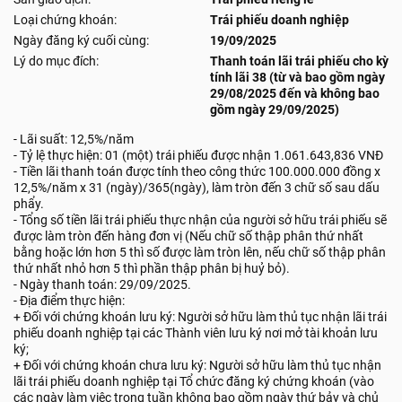
Loại chứng khoán:
Trái phiếu doanh nghiệp
Ngày đăng ký cuối cùng:
19/09/2025
Lý do mục đích:
Thanh toán lãi trái phiếu cho kỳ
tính lãi 38 (từ và bao gồm ngày
29/08/2025 đến và không bao
gồm ngày 29/09/2025)
- Lãi suất: 12,5%/năm
- Tỷ lệ thực hiện: 01 (một) trái phiếu được nhận 1.061.643,836 VNĐ
- Tiền lãi thanh toán được tính theo công thức 100.000.000 đồng x
12,5%/năm x 31 (ngày)/365(ngày), làm tròn đến 3 chữ số sau dấu
phẩy.
- Tổng số tiền lãi trái phiếu thực nhận của người sở hữu trái phiếu sẽ
được làm tròn đến hàng đơn vị (Nếu chữ số thập phân thứ nhất
bằng hoặc lớn hơn 5 thì số được làm tròn lên, nếu chữ số thập phân
thứ nhất nhỏ hơn 5 thì phần thập phân bị huỷ bỏ).
- Ngày thanh toán: 29/09/2025.
- Địa điểm thực hiện:
+ Đối với chứng khoán lưu ký: Người sở hữu làm thủ tục nhận lãi trái
phiếu doanh nghiệp tại các Thành viên lưu ký nơi mở tài khoản lưu
ký;
+ Đối với chứng khoán chưa lưu ký: Người sở hữu làm thủ tục nhận
lãi trái phiếu doanh nghiệp tại Tổ chức đăng ký chứng khoán (vào
các ngày làm việc trong tuần không bao gồm ngày thứ bảy và chủ