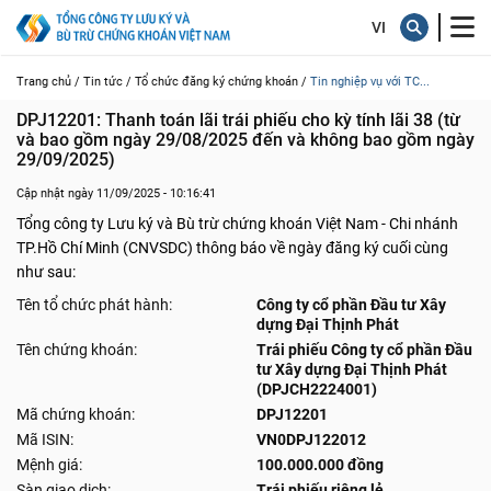
Trang chủ /
Tin tức /
Tổ chức đăng ký chứng khoán /
Tin nghiệp vụ với TC...
DPJ12201: Thanh toán lãi trái phiếu cho kỳ tính lãi 38 (từ 
và bao gồm ngày 29/08/2025 đến và không bao gồm ngày 
29/09/2025)
Cập nhật ngày 11/09/2025 - 10:16:41
Tổng công ty Lưu ký và Bù trừ chứng khoán Việt Nam - Chi nhánh
TP.Hồ Chí Minh (CNVSDC) thông báo về ngày đăng ký cuối cùng
như sau:
Tên tổ chức phát hành:
Công ty cổ phần Đầu tư Xây
dựng Đại Thịnh Phát
Tên chứng khoán:
Trái phiếu Công ty cổ phần Đầu
tư Xây dựng Đại Thịnh Phát
(DPJCH2224001)
Mã chứng khoán:
DPJ12201
Mã ISIN:
VN0DPJ122012
Mệnh giá:
100.000.000 đồng
Sàn giao dịch:
Trái phiếu riêng lẻ