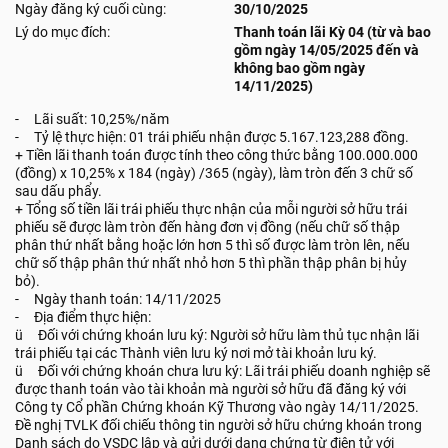
Ngày đăng ký cuối cùng:
30/10/2025
Lý do mục đích:
Thanh toán lãi Kỳ 04 (từ và bao
gồm ngày 14/05/2025 đến và
không bao gồm ngày
14/11/2025)
- Lãi suất: 10,25%/năm
- Tỷ lệ thực hiện: 01 trái phiếu nhận được 5.167.123,288 đồng.
+ Tiền lãi thanh toán được tính theo công thức bằng 100.000.000
(đồng) x 10,25% x 184 (ngày) /365 (ngày), làm tròn đến 3 chữ số
sau dấu phẩy.
+ Tổng số tiền lãi trái phiếu thực nhận của mỗi người sở hữu trái
phiếu sẽ được làm tròn đến hàng đơn vị đồng (nếu chữ số thập
phân thứ nhất bằng hoặc lớn hơn 5 thì số được làm tròn lên, nếu
chữ số thập phân thứ nhất nhỏ hơn 5 thì phần thập phân bị hủy
bỏ).
- Ngày thanh toán: 14/11/2025
- Địa điểm thực hiện:
ü Đối với chứng khoán lưu ký: Người sở hữu làm thủ tục nhận lãi
trái phiếu tại các Thành viên lưu ký nơi mở tài khoản lưu ký.
ü Đối với chứng khoán chưa lưu ký: Lãi trái phiếu doanh nghiệp sẽ
được thanh toán vào tài khoản mà người sở hữu đã đăng ký với
Công ty Cổ phần Chứng khoán Kỹ Thương vào ngày 14/11/2025.
Đề nghị TVLK đối chiếu thông tin người sở hữu chứng khoán trong
Danh sách do VSDC lập và gửi dưới dạng chứng từ điện tử với