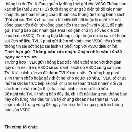
thông tin do TVLK đang quản lý đồng thời gửi cho VSDC Thông báo
xác nhận (Mẫu 03/THQ) dưới dạng chứng từ điện tử để xác nhận
chấp thuận hoặc không chấp thuận các thông tin trong Danh sách
(Đối với các TVLK chưa hoàn tất việc kết nối hoặc bị ngắt kết nối
cổng giao tiếp điện tử/cổng giao tiếp trực tuyến với VSDC, đề nghị
gửi Thông báo xác nhận qua email có gắn chữ ký số vào địa chỉ
email của VSDC). Trường hợp không chấp thuận do có sai sót hoặc
sai lệch số liệu, TVLK phải gửi thêm văn bản cho VSDC nêu rõ các
thông tin sai sót hoặc sai lệch và phối hợp với VSDC điều chỉnh.
Thời hạn gửi Thông báo xác nhận: Chậm nhất vào 10h30
ngày 03/11/2025.
Trường hợp TVLK gửi Thông báo xác nhận chậm so với thời gian
quy định nêu trên, VSDC sẽ coi danh sách do VSDC cung cấp cho
TVLK là chính xác và đã được TVLK xác nhận. Trường hợp phát
sinh tranh chấp hoặc gây thiệt hại cho người sở hữu, TVLK, tổ chức
mở tài khoản trực tiếp sẽ phải chịu hoàn toàn trách nhiệm đối với
các tranh chấp hoặc thiệt hại phát sinh cho người sở hữu.
Đề nghị các TVLK thông báo đầy đủ, chi tiết nội dung của thông báo
này đến từng nhà đầu tư lưu ký chứng khoán nêu trên tại TVLK
chậm nhất trong vòng 03 ngày làm việc kể từ ngày ghi trên thông
báo của VSDC.
Tin cùng tổ chức