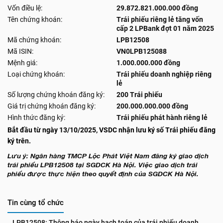
Vốn điều lệ:
29.872.821.000.000 đồng
Tên chứng khoán:
Trái phiếu riêng lẻ tăng vốn
cấp 2 LPBank đợt 01 năm 2025
Mã chứng khoán:
LPB12508
Mã ISIN:
VN0LPB125088
Mệnh giá:
1.000.000.000 đồng
Loại chứng khoán:
Trái phiếu doanh nghiệp riêng
lẻ
Số lượng chứng khoán đăng ký:
200 Trái phiếu
Giá trị chứng khoán đăng ký:
200.000.000.000 đồng
Hình thức đăng ký:
Trái phiếu phát hành riêng lẻ
Bắt đầu từ ngày 13/10/2025, VSDC nhận lưu ký số Trái phiếu đăng
ký trên.
Lưu ý: Ngân hàng TMCP Lộc Phát Việt Nam đăng ký giao dịch
trái phiếu LPB12508 tại SGDCK Hà Nội. Việc giao dịch trái
phiếu được thực hiện theo quyết định của SGDCK Hà Nội.
Tin cùng tổ chức
LPB12508: Thông báo ngày hạch toán của trái phiếu doanh 