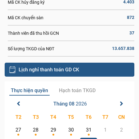
4.403
Mã CK hủy đăng ký
872
Mã CK chuyển sàn
37
Thành viên đã thu hồi GCN
13.657.838
Số lượng TKGD của NĐT
Lịch nghỉ thanh toán GD CK
Thực hiện quyền
Hạch toán TKGD
Tháng 08
2026
T2
T3
T4
T5
T6
T7
CN
27
28
29
30
31
1
2