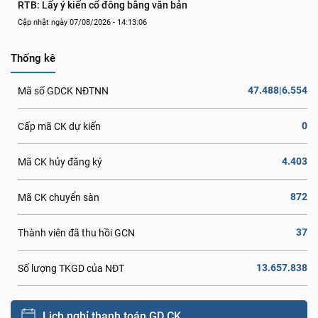
RTB: Lấy ý kiến cổ đông bằng văn bản
Cập nhật ngày 07/08/2026 - 14:13:06
Thống kê
47.488|6.554
Mã số GDCK NĐTNN
0
Cấp mã CK dự kiến
4.403
Mã CK hủy đăng ký
872
Mã CK chuyển sàn
37
Thành viên đã thu hồi GCN
13.657.838
Số lượng TKGD của NĐT
Lịch nghỉ thanh toán GD CK