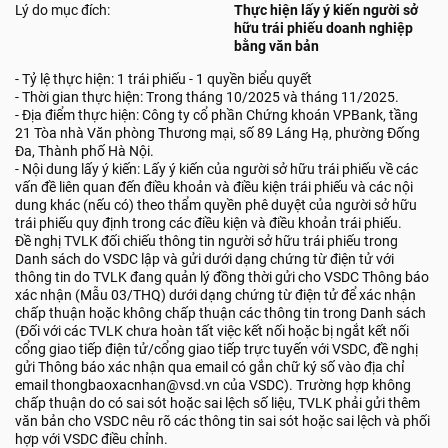
Lý do mục đích:
Thực hiện lấy ý kiến người sở
hữu trái phiếu doanh nghiệp
bằng văn bản
- Tỷ lệ thực hiện: 1 trái phiếu - 1 quyền biểu quyết
- Thời gian thực hiện: Trong tháng 10/2025 và tháng 11/2025.
- Địa điểm thực hiện: Công ty cổ phần Chứng khoán VPBank, tầng
21 Tòa nhà Văn phòng Thương mại, số 89 Láng Hạ, phường Đống
Đa, Thành phố Hà Nội.
- Nội dung lấy ý kiến: Lấy ý kiến của người sở hữu trái phiếu về các
vấn đề liên quan đến điều khoản và điều kiện trái phiếu và các nội
dung khác (nếu có) theo thẩm quyền phê duyệt của người sở hữu
trái phiếu quy định trong các điều kiện và điều khoản trái phiếu.
Đề nghị TVLK đối chiếu thông tin người sở hữu trái phiếu trong
Danh sách do VSDC lập và gửi dưới dạng chứng từ điện tử với
thông tin do TVLK đang quản lý đồng thời gửi cho VSDC Thông báo
xác nhận (Mẫu 03/THQ) dưới dạng chứng từ điện tử để xác nhận
chấp thuận hoặc không chấp thuận các thông tin trong Danh sách
(Đối với các TVLK chưa hoàn tất việc kết nối hoặc bị ngắt kết nối
cổng giao tiếp điện tử/cổng giao tiếp trực tuyến với VSDC, đề nghị
gửi Thông báo xác nhận qua email có gắn chữ ký số vào địa chỉ
email thongbaoxacnhan@vsd.vn của VSDC). Trường hợp không
chấp thuận do có sai sót hoặc sai lệch số liệu, TVLK phải gửi thêm
văn bản cho VSDC nêu rõ các thông tin sai sót hoặc sai lệch và phối
hợp với VSDC điều chỉnh.