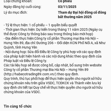
Loại chứng khoán:
Cổ phiếu
Ngày đăng ký cuối cùng:
03/11/2025
Lý do mục đích:
Tham dự Đại hội đồng cổ đông
bất thường năm 2025
- Tỷ lệ thực hiện: 1 cổ phiếu – 1 quyền biểu quyết
- Thời gian thực hiện: Dự kiến trong tháng 11 năm 2025 (Ngày cụ
thể được Công ty thông báo sau trong thông báo mời họp)
- Địa điểm thực hiện:Công ty cổ phần Thương mại Bia Hà Nội –
Hưng Yên 89, địa chỉ: Đường 206 – Đối diện KCN Phố Nối A, xã Như
Quỳnh, tỉnh Hưng Yên
- Nội dung họp: Sửa đổi Điều lệ Công ty phù hợp với các quy định
của pháp luật hiện hành và các nội dung khác theo quy định của
Pháp luật và Điều lệ Công ty.
Các tài liệu họp sẽ được công bố, cập nhật, bổ sung trên website
Công ty cổ phần Thương mại Bia Hà Nội – Hưng Yên 89
(http://habecotrading89.com.vn/) theo quy định.
Quy trình, thủ tục phối hợp để thực hiện quyền cho người sở hữu
chứng khoán nêu trên giữa VSDC, TCĐKCK và Thành viên lưu ký
quy định chi tiết tại Quy chế về thực hiện quyền cho người sở hữu
chứng khoán của VSDC.
Tin cùng tổ chức