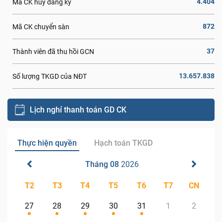
4.404
Mã CK hủy đăng ký
872
Mã CK chuyển sàn
37
Thành viên đã thu hồi GCN
13.657.838
Số lượng TKGD của NĐT
Lịch nghỉ thanh toán GD CK
Thực hiện quyền
Hạch toán TKGD
Tháng 08
2026
T2
T3
T4
T5
T6
T7
CN
27
28
29
30
31
1
2