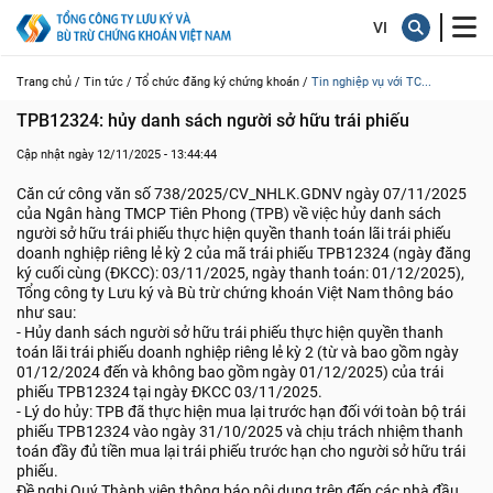
Trang chủ /
Tin tức /
Tổ chức đăng ký chứng khoán /
Tin nghiệp vụ với TC...
TPB12324: hủy danh sách người sở hữu trái phiếu
Cập nhật ngày 12/11/2025 - 13:44:44
Căn cứ công văn số 738/2025/CV_NHLK.GDNV ngày 07/11/2025
của Ngân hàng TMCP Tiên Phong (TPB) về việc hủy danh sách
người sở hữu trái phiếu thực hiện quyền thanh toán lãi trái phiếu
doanh nghiệp riêng lẻ kỳ 2 của mã trái phiếu TPB12324 (ngày đăng
ký cuối cùng (ĐKCC): 03/11/2025, ngày thanh toán: 01/12/2025),
Tổng công ty Lưu ký và Bù trừ chứng khoán Việt Nam thông báo
như sau:
- Hủy danh sách người sở hữu trái phiếu thực hiện quyền thanh
toán lãi trái phiếu doanh nghiệp riêng lẻ kỳ 2 (từ và bao gồm ngày
01/12/2024 đến và không bao gồm ngày 01/12/2025) của trái
phiếu TPB12324 tại ngày ĐKCC 03/11/2025.
- Lý do hủy: TPB đã thực hiện mua lại trước hạn đối với toàn bộ trái
phiếu TPB12324 vào ngày 31/10/2025 và chịu trách nhiệm thanh
toán đầy đủ tiền mua lại trái phiếu trước hạn cho người sở hữu trái
phiếu.
Đề nghị Quý Thành viên thông báo nội dung trên đến các nhà đầu