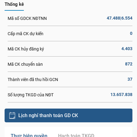
Thống kê
47.488|6.554
Mã số GDCK NĐTNN
0
Cấp mã CK dự kiến
4.403
Mã CK hủy đăng ký
872
Mã CK chuyển sàn
37
Thành viên đã thu hồi GCN
13.657.838
Số lượng TKGD của NĐT
Lịch nghỉ thanh toán GD CK
Thực hiện quyền
Hạch toán TKGD