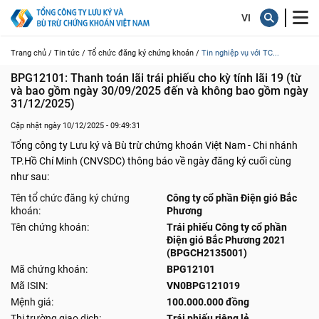
Trang chủ /
Tin tức /
Tổ chức đăng ký chứng khoán /
Tin nghiệp vụ với TC...
BPG12101: Thanh toán lãi trái phiếu cho kỳ tính lãi 19 (từ 
và bao gồm ngày 30/09/2025 đến và không bao gồm ngày 
31/12/2025)
Cập nhật ngày 10/12/2025 - 09:49:31
Tổng công ty Lưu ký và Bù trừ chứng khoán Việt Nam - Chi nhánh
TP.Hồ Chí Minh (CNVSDC) thông báo về ngày đăng ký cuối cùng
như sau:
Tên tổ chức đăng ký chứng
Công ty cổ phần Điện gió Bắc
khoán:
Phương
Tên chứng khoán:
Trái phiếu Công ty cổ phần
Điện gió Bắc Phương 2021
(BPGCH2135001)
Mã chứng khoán:
BPG12101
Mã ISIN:
VN0BPG121019
Mệnh giá:
100.000.000 đồng
Thị trường giao dịch:
Trái phiếu riêng lẻ