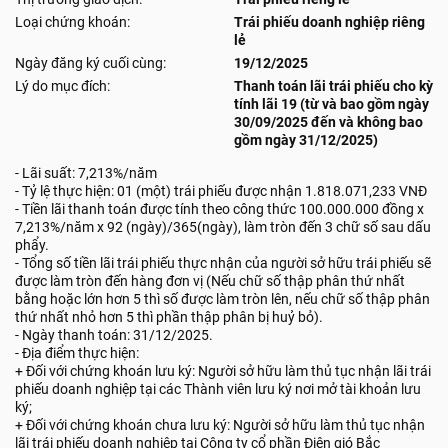
Loại chứng khoán:
Trái phiếu doanh nghiệp riêng
lẻ
Ngày đăng ký cuối cùng:
19/12/2025
Lý do mục đích:
Thanh toán lãi trái phiếu cho kỳ
tính lãi 19 (từ và bao gồm ngày
30/09/2025 đến và không bao
gồm ngày 31/12/2025)
- Lãi suất: 7,213%/năm
- Tỷ lệ thực hiện: 01 (một) trái phiếu được nhận 1.818.071,233 VNĐ
- Tiền lãi thanh toán được tính theo công thức 100.000.000 đồng x
7,213%/năm x 92 (ngày)/365(ngày), làm tròn đến 3 chữ số sau dấu
phẩy.
- Tổng số tiền lãi trái phiếu thực nhận của người sở hữu trái phiếu sẽ
được làm tròn đến hàng đơn vị (Nếu chữ số thập phân thứ nhất
bằng hoặc lớn hơn 5 thì số được làm tròn lên, nếu chữ số thập phân
thứ nhất nhỏ hơn 5 thì phần thập phân bị huỷ bỏ).
- Ngày thanh toán: 31/12/2025.
- Địa điểm thực hiện:
+ Đối với chứng khoán lưu ký: Người sở hữu làm thủ tục nhận lãi trái
phiếu doanh nghiệp tại các Thành viên lưu ký nơi mở tài khoản lưu
ký;
+ Đối với chứng khoán chưa lưu ký: Người sở hữu làm thủ tục nhận
lãi trái phiếu doanh nghiệp tại Công ty cổ phần Điện gió Bắc