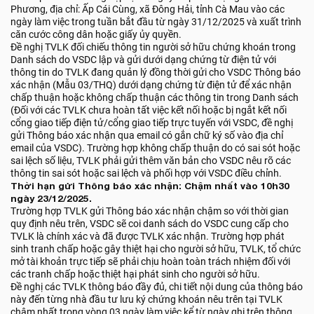
Phương, địa chỉ: Ấp Cái Cùng, xã Đông Hải, tỉnh Cà Mau vào các
ngày làm việc trong tuần bắt đầu từ ngày 31/12/2025 và xuất trình
căn cước công dân hoặc giấy ủy quyền.
Đề nghị TVLK đối chiếu thông tin người sở hữu chứng khoán trong
Danh sách do VSDC lập và gửi dưới dạng chứng từ điện tử với
thông tin do TVLK đang quản lý đồng thời gửi cho VSDC Thông báo
xác nhận (Mẫu 03/THQ) dưới dạng chứng từ điện tử để xác nhận
chấp thuận hoặc không chấp thuận các thông tin trong Danh sách
(Đối với các TVLK chưa hoàn tất việc kết nối hoặc bị ngắt kết nối
cổng giao tiếp điện tử/cổng giao tiếp trực tuyến với VSDC, đề nghị
gửi Thông báo xác nhận qua email có gắn chữ ký số vào địa chỉ
email của VSDC). Trường hợp không chấp thuận do có sai sót hoặc
sai lệch số liệu, TVLK phải gửi thêm văn bản cho VSDC nêu rõ các
thông tin sai sót hoặc sai lệch và phối hợp với VSDC điều chỉnh.
Thời hạn gửi Thông báo xác nhận: Chậm nhất vào 10h30
ngày 23/12/2025.
Trường hợp TVLK gửi Thông báo xác nhận chậm so với thời gian
quy định nêu trên, VSDC sẽ coi danh sách do VSDC cung cấp cho
TVLK là chính xác và đã được TVLK xác nhận. Trường hợp phát
sinh tranh chấp hoặc gây thiệt hại cho người sở hữu, TVLK, tổ chức
mở tài khoản trực tiếp sẽ phải chịu hoàn toàn trách nhiệm đối với
các tranh chấp hoặc thiệt hại phát sinh cho người sở hữu.
Đề nghị các TVLK thông báo đầy đủ, chi tiết nội dung của thông báo
này đến từng nhà đầu tư lưu ký chứng khoán nêu trên tại TVLK
chậm nhất trong vòng 03 ngày làm việc kể từ ngày ghi trên thông