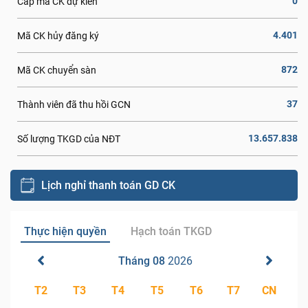
0
Cấp mã CK dự kiến
4.401
Mã CK hủy đăng ký
872
Mã CK chuyển sàn
37
Thành viên đã thu hồi GCN
13.657.838
Số lượng TKGD của NĐT
Lịch nghỉ thanh toán GD CK
Thực hiện quyền
Hạch toán TKGD
Tháng 08
2026
T2
T3
T4
T5
T6
T7
CN