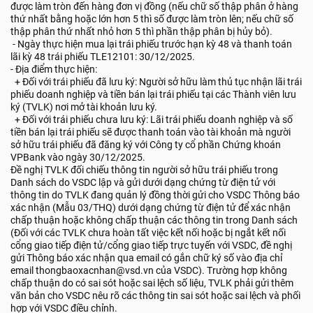
được làm tròn đến hàng đơn vị đồng (nếu chữ số thập phân ở hàng
thứ nhất bằng hoặc lớn hơn 5 thì số được làm tròn lên; nếu chữ số
thập phân thứ nhất nhỏ hơn 5 thì phần thập phân bị hủy bỏ).
- Ngày thực hiện mua lại trái phiếu trước hạn kỳ 48 và thanh toán
lãi kỳ 48 trái phiếu TLE12101: 30/12/2025.
- Địa điểm thực hiện:
+ Đối với trái phiếu đã lưu ký: Người sở hữu làm thủ tục nhận lãi trái
phiếu doanh nghiệp và tiền bán lại trái phiếu tại các Thành viên lưu
ký (TVLK) nơi mở tài khoản lưu ký.
+ Đối với trái phiếu chưa lưu ký: Lãi trái phiếu doanh nghiệp và số
tiền bán lại trái phiếu sẽ được thanh toán vào tài khoản mà người
sở hữu trái phiếu đã đăng ký với Công ty cổ phần Chứng khoán
VPBank vào ngày 30/12/2025.
Đề nghị TVLK đối chiếu thông tin người sở hữu trái phiếu trong
Danh sách do VSDC lập và gửi dưới dạng chứng từ điện tử với
thông tin do TVLK đang quản lý đồng thời gửi cho VSDC Thông báo
xác nhận (Mẫu 03/THQ) dưới dạng chứng từ điện tử để xác nhận
chấp thuận hoặc không chấp thuận các thông tin trong Danh sách
(Đối với các TVLK chưa hoàn tất việc kết nối hoặc bị ngắt kết nối
cổng giao tiếp điện tử/cổng giao tiếp trực tuyến với VSDC, đề nghị
gửi Thông báo xác nhận qua email có gắn chữ ký số vào địa chỉ
email thongbaoxacnhan@vsd.vn của VSDC). Trường hợp không
chấp thuận do có sai sót hoặc sai lệch số liệu, TVLK phải gửi thêm
văn bản cho VSDC nêu rõ các thông tin sai sót hoặc sai lệch và phối
hợp với VSDC điều chỉnh.