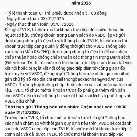
năm 2026
- Tỷ lệ thanh toán: 01 trái phiếu được nhận 5.100 đồng
- Ngày thanh toán: 03/01/2026
- Ngày thực thanh toán: 05/01/2026
Đề nghị TVLK, tổ chức mở tài khoản trực tiếp đối chiếu thông tin
người sở hữu chứng khoán trong Danh sách do VSDC lập và gửi
dưới dạng chứng từ điện tử với thông tin do TVLK, tổ chức mở tài
khoản trực tiếp đang quản lý đồng thời gửi cho VSDC Thông báo
xác nhận (Mẫu 03/THQ) dưới dạng chứng từ điện tử để xác nhận
chấp thuận hoặc không chấp thuận các thông tin trong Danh sách
(Đối với các TVLK, tổ chức mở tài khoản trực tiếp chưa hoàn tất việc
kết nối hoặc bị ngắt kết nối cổng giao tiếp điện tử/cổng giao tiếp
trực tuyến với VSDC, đề nghị gửi Thông báo xác nhận qua email có
gắn chữ ký số vào địa chỉ email thongbaoxacnhan@vsd.vn của
VSDC). Trường hợp không chấp thuận do có sai sót hoặc sai lệch số
liệu, TVLK, tổ chức mở tài khoản trực tiếp phải gửi thêm văn bản
cho VSDC nêu rõ các thông tin sai sót hoặc sai lệch và phối hợp với
VSDC điều chỉnh.
Thời hạn gửi Thông báo xác nhận: Chậm nhất vào 10h30
ngày 31/12/2025.
Trường hợp TVLK, tổ chức mở tài khoản trực tiếp gửi Thông báo
xác nhận chậm so với thời gian quy định nêu trên, VSDC sẽ coi danh
sách do VSDC cung cấp cho TVLK, tổ chức mở tài khoản trực tiếp là
chính xác và đã được TVLK, tổ chức mở tài khoản trực tiếp xác