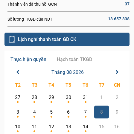
37
Thành viên đã thu hồi GCN
13.657.838
Số lượng TKGD của NĐT
Lịch nghỉ thanh toán GD CK
Thực hiện quyền
Hạch toán TKGD
Tháng 08
2026
T2
T3
T4
T5
T6
T7
CN
27
28
29
30
31
1
2
3
4
5
6
7
8
9
10
11
12
13
14
15
16