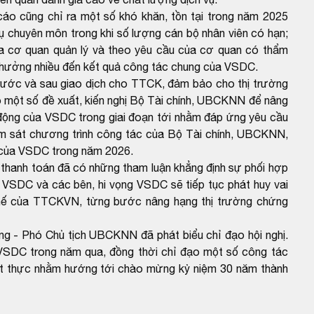
áo cũng chỉ ra một số khó khăn, tồn tại trong năm 2025
ụ chuyên môn trong khi số lượng cán bộ nhân viên có hạn;
ủa cơ quan quản lý và theo yêu cầu của cơ quan có thẩm
nh hưởng nhiều đến kết quả công tác chung của VSDC.
trước và sau giao dịch cho TTCK, đảm bảo cho thị trường
ó một số đề xuất, kiến nghị Bộ Tài chính, UBCKNN để nâng
 động của VSDC trong giai đoạn tới nhằm đáp ứng yêu cầu
bám sát chương trình công tác của Bộ Tài chính, UBCKNN,
 của VSDC trong năm 2026.
thanh toán đã có những tham luận khẳng định sự phối hợp
 VSDC và các bên, hi vọng VSDC sẽ tiếp tục phát huy vai
 thế của TTCKVN, từng bước nâng hạng thị trường chứng
hó Chủ tịch UBCKNN đã phát biểu chỉ đạo hội nghị.
VSDC trong năm qua, đồng thời chỉ đạo một số công tác
ết thực nhằm hướng tới chào mừng kỷ niệm 30 năm thành