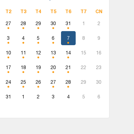
T2
T3
T4
T5
T6
T7
CN
27
28
29
30
31
1
2
3
4
5
6
7
8
9
10
11
12
13
14
15
16
17
18
19
20
21
22
23
24
25
26
27
28
29
30
31
1
2
3
4
5
6