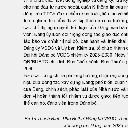
cho nhà đầu tư nước ngoài, quản lý thông tin của 
động của TTCK được diễn ra an toàn, liên tục và h
triệt nghiêm túc, đầy đủ và kịp thời các chủ trươn
các chỉ thị, nghị quyết, kết luận của Đảng, văn b
viên; Đảng ủy luôn coi trọng công tác giáo dục chí
tác bảo vệ chính trị nội bộ, ban hành và triển kh
Đảng ủy VSDC và Ủy ban Kiểm tra, tổ chức thành c
Đại hội Đảng bộ VSDC nhiệm kỳ 2025-2030. Ngày 19
QĐ/ĐUBTC chỉ định Ban Chấp hành, Ban Thường v
2030.
Báo cáo cũng chỉ ra phương hướng, nhiệm vụ công t
hiệu quả công tác xây dựng Đảng; phổ biến, quán tr
của Đảng, chính sách, pháp luật của Nhà nước và n
đơn vị hoàn thành tốt nhiệm vụ được giao; tiếp tục
thể cán bộ, đảng viên trong Đảng bộ.
Bà Tạ Thanh Bình, Phó Bí thư Đảng bộ VSDC, Thàn
kết công tác Đảng năm 2025 