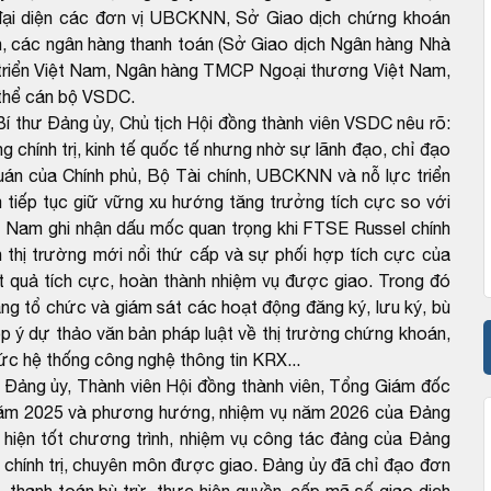
i diện các đơn vị UBCKNN, Sở Giao dịch chứng khoán
 các ngân hàng thanh toán (Sở Giao dịch Ngân hàng Nhà
riển Việt Nam, Ngân hàng TMCP Ngoại thương Việt Nam,
thể cán bộ VSDC.
Bí thư Đảng ủy, Chủ tịch Hội đồng thành viên VSDC nêu rõ:
chính trị, kinh tế quốc tế nhưng nhờ sự lãnh đạo, chỉ đạo
 quán của Chính phủ, Bộ Tài chính, UBCKNN và nỗ lực triển
 tiếp tục giữ vững xu hướng tăng trưởng tích cực so với
t Nam ghi nhận dấu mốc quan trọng khi FTSE Russel chính
 thị trường mới nổi thứ cấp và sự phối hợp tích cực của
 quả tích cực, hoàn thành nhiệm vụ được giao. Trong đó
ăng tổ chức và giám sát các hoạt động đăng ký, lưu ký, bù
p ý dự thảo văn bản pháp luật về thị trường chứng khoán,
hức hệ thống công nghệ thông tin KRX...
Đảng ủy, Thành viên Hội đồng thành viên, Tổng Giám đốc
năm 2025 và phương hướng, nhiệm vụ năm 2026 của Đảng
iện tốt chương trình, nhiệm vụ công tác đảng của Đảng
ụ chính trị, chuyên môn được giao. Đảng ủy đã chỉ đạo đơn
, thanh toán bù trừ, thực hiện quyền, cấp mã số giao dịch