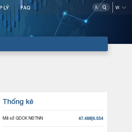
P LÝ
FAQ
Thống kê
47.488|6.554
Mã số GDCK NĐTNN