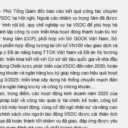
- Phó Tổng Giám đốc báo cáo kết quả công tác chuyên
DC tại Hội nghị. Ngoài các nhiệm vụ trọng tâm đã được
trình nội bộ, quy chế nghiệp vụ tại VSDC để phù hợp hệ
nh lập công ty con triển khai hoạt động thanh toán bù trừ
rừ trung tâm (CCP); phối hợp với Sở GDCK Việt Nam, Sở
n phẩm hợp đồng tương lai chỉ số VN100 vào giao dịch và
óp ý Đề án nâng hạng TTCK Việt Nam và Đề án thị trường
 triển khai kết nối với Cơ sở dữ liệu quốc gia về nhà đầu
 dựng Chiến lược phát triển của VSDC đến năm 2030; hoàn
ứng khoán và ngân hàng lưu ký giúp nâng cao hiệu quả hoạt
g 3/2025; triển khai xây dựng hệ thống chuyển mạch điện
giữa ngân hàng lưu ký và công ty chứng khoán…
tâm, trọng điểm, các hoạt động kinh doanh năm 2025 của
pháp luật về công tác quản lý tài chính, kế toán, công bố
n bộ máy hoạt động, củng cố đội ngũ nhân sự và nâng cao
 chính sách cho người lao động VSDC được cải thiện tích
a đã hoàn thành tốt nhiệm vụ đã giao, đáp ứng được yêu
iên quan đánh giá cao về chất lượng dịch vụ.