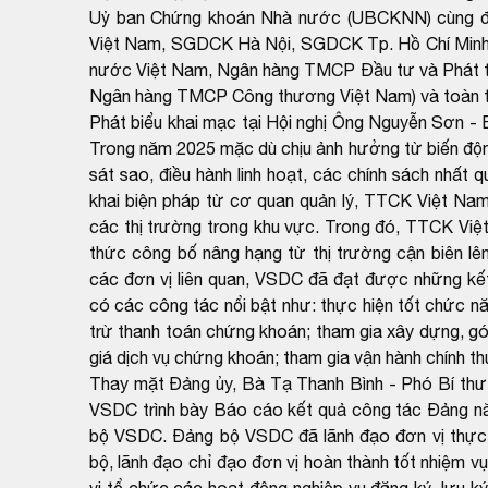
Uỷ ban Chứng khoán Nhà nước (UBCKNN) cùng đạ
Việt Nam, SGDCK Hà Nội, SGDCK Tp. Hồ Chí Minh,
nước Việt Nam, Ngân hàng TMCP Đầu tư và Phát t
Ngân hàng TMCP Công thương Việt Nam) và toàn 
Phát biểu khai mạc tại Hội nghị Ông Nguyễn Sơn - 
Trong năm 2025 mặc dù chịu ảnh hưởng từ biến động 
sát sao, điều hành linh hoạt, các chính sách nhất
khai biện pháp từ cơ quan quản lý, TTCK Việt Nam
các thị trường trong khu vực. Trong đó, TTCK Việ
thức công bố nâng hạng từ thị trường cận biên lên
các đơn vị liên quan, VSDC đã đạt được những kết
có các công tác nổi bật như: thực hiện tốt chức n
trừ thanh toán chứng khoán; tham gia xây dựng, gó
giá dịch vụ chứng khoán; tham gia vận hành chính t
Thay mặt Đảng ủy, Bà Tạ Thanh Bình - Phó Bí thư 
VSDC trình bày Báo cáo kết quả công tác Đảng 
bộ VSDC. Đảng bộ VSDC đã lãnh đạo đơn vị thực h
bộ, lãnh đạo chỉ đạo đơn vị hoàn thành tốt nhiệm v
vị tổ chức các hoạt động nghiệp vụ đăng ký, lưu ký