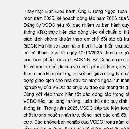
Thay mặt Ban Điều hành, Ông Dương Ngọc Tuấn 
môn năm 2025, kế hoạch công tác năm 2026 của VS
Đảng ủy VSDC nêu rõ, các nhiệm vụ ban hành quy 
thống KRX; thực hiện các công việc để chuẩn bị thà
giao dịch chứng khoán theo cơ chế đối tác bù t
GDCK Hà Nội và ngân hàng thanh toán triển khai sả
bù trừ thanh toán từ ngày 10/10/2025; tham gia g
các-bon; phối hợp với UBCKNN, Bộ Công an rà soát,
tư và các cơ sở dữ liệu về chứng khoán khác; xây
thành triển khai phương án kết nối giữa công ty ch
động giao dịch cho nhà đầu tư nước ngoài từ thán
nghiệp vụ của VSDC để phục vụ trao đổi thông tin 
Cùng với việc thực hiện tốt các công tác trọng 
VSDC tiếp tục tăng trưởng, tuân thủ các quy định 
thông tin. Trong năm 2025, VSDC tiếp tục kiện toà
chất lượng nguồn nhân lực, đồng thời các chế độ,
cực. Các phòng/ban nghiệp của VSDC trong năm qu
cầu của thị trường, được các tổ chức, cá nhân có l