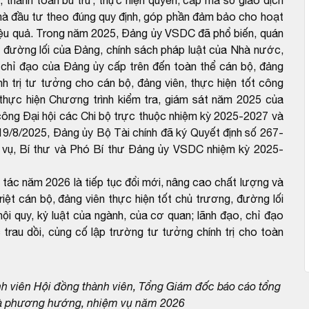
nhà đầu tư theo đúng quy định, góp phần đảm bảo cho hoạt
iệu quả. Trong năm 2025, Đảng ủy VSDC đã phổ biến, quán
g, đường lối của Đảng, chính sách pháp luật của Nhà nước,
ản chỉ đạo của Đảng ủy cấp trên đến toàn thể cán bộ, đảng
nh trị tư tưởng cho cán bộ, đảng viên, thực hiện tốt công
ai thực hiện Chương trình kiểm tra, giám sát năm 2025 của
ông Đại hội các Chi bộ trực thuộc nhiệm kỳ 2025-2027 và
/8/2025, Đảng ủy Bộ Tài chính đã ký Quyết định số 267-
ụ, Bí thư và Phó Bí thư Đảng ủy VSDC nhiệm kỳ 2025-
ác năm 2026 là tiếp tục đổi mới, nâng cao chất lượng và
iệt cán bộ, đảng viên thực hiện tốt chủ trương, đường lối
ội quy, kỷ luật của ngành, của cơ quan; lãnh đạo, chỉ đạo
 trau dồi, củng cố lập trường tư tưởng chính trị cho toàn
h viên Hội đồng thành viên, Tổng Giám đốc báo cáo tổng
và phương hướng, nhiệm vụ năm 2026