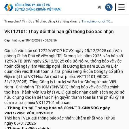
Trang chủ /
Tin tức /
Tổ chức đăng ký chứng khoán /
Tin nghiệp vụ với TC...
VKT12101: Thay đổi thời hạn gửi thông báo xác nhận
Cập nhật ngày 30/12/2025 - 08:32:56
Căn cứ văn bản số 12729/VPCP-KGVX ngày 25/12/2025 của Văn
phòng Chính Phủ về việc nghỉ Tết Dương lịch năm 2026, văn bản số
12590/TB-BNV ngày 25/12/2025 của Bộ Nội vụ thông báo về việc
hoán đổi ngày làm việc dịp nghỉ Tết Dương lịch năm 2026 và Liên
quan đến việc thanh toán lãi trái phiếu riêng lẻ của Công ty cổ phần
Điện mặt trời VKT-Hòa An (mã trái phiếu: VKT12101, ĐKCC:
31/12/2025). Tổng Công ty Lưu ký và Bù trừ Chứng khoán Việt
Nam - Chi nhánh TP.HCM (CNVSDC) thông báo về việc điều chỉnh
thời hạn Thành viên lưu ký (TVLK) gửi xác nhận danh sách người sở
hữu chứng khoán để thực hiện quyền thanh toán lãi trái phiếu kỳ 18
của mã trái phiếu VKT12101 như sau:
- Thông tin tại Thông báo số 2044/TB-CNVSDC ngày
20/11/2025 của CNVSDC:
Thời hạn TVLK gửi thông báo xác nhận: Chậm nhất vào 10h30
ngày 05/01/2026
- Thông tin điều chỉnh: