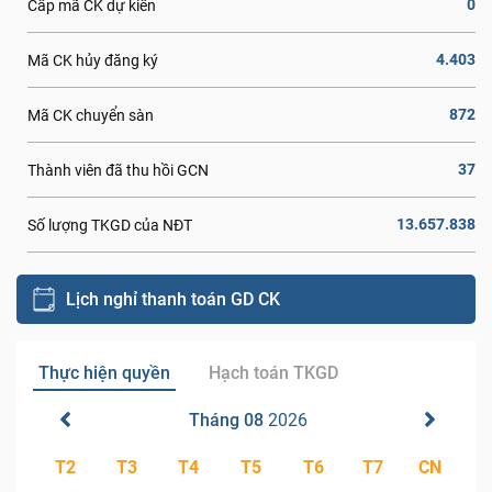
0
Cấp mã CK dự kiến
4.403
Mã CK hủy đăng ký
872
Mã CK chuyển sàn
37
Thành viên đã thu hồi GCN
13.657.838
Số lượng TKGD của NĐT
Lịch nghỉ thanh toán GD CK
Thực hiện quyền
Hạch toán TKGD
Tháng 08
2026
T2
T3
T4
T5
T6
T7
CN