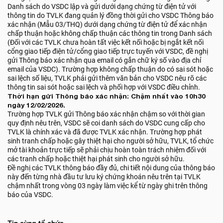
Danh sách do VSDC lập và gửi dưới dạng chứng từ điện tử với
thông tin do TVLK đang quản lý đồng thời gửi cho VSDC Thông báo
xác nhận (Mẫu 03/THQ) dưới dạng chứng từ điện tử để xác nhận
chấp thuận hoặc không chấp thuận các thông tin trong Danh sách
(Đối với các TVLK chưa hoàn tất việc kết nối hoặc bị ngắt kết nối
cổng giao tiếp điện tử/cổng giao tiếp trực tuyến với VSDC, đề nghị
gửi Thông báo xác nhận qua email có gắn chữ ký số vào địa chỉ
email của VSDC). Trường hợp không chấp thuận do có sai sót hoặc
sai lệch số liệu, TVLK phải gửi thêm văn bản cho VSDC nêu rõ các
thông tin sai sót hoặc sai lệch và phối hợp với VSDC điều chỉnh.
Thời hạn gửi Thông báo xác nhận: Chậm nhất vào 10h30
ngày 12/02/2026.
Trường hợp TVLK gửi Thông báo xác nhận chậm so với thời gian
quy định nêu trên, VSDC sẽ coi danh sách do VSDC cung cấp cho
TVLK là chính xác và đã được TVLK xác nhận. Trường hợp phát
sinh tranh chấp hoặc gây thiệt hại cho người sở hữu, TVLK, tổ chức
mở tài khoản trực tiếp sẽ phải chịu hoàn toàn trách nhiệm đối với
các tranh chấp hoặc thiệt hại phát sinh cho người sở hữu.
Đề nghị các TVLK thông báo đầy đủ, chi tiết nội dung của thông báo
này đến từng nhà đầu tư lưu ký chứng khoán nêu trên tại TVLK
chậm nhất trong vòng 03 ngày làm việc kể từ ngày ghi trên thông
báo của VSDC.