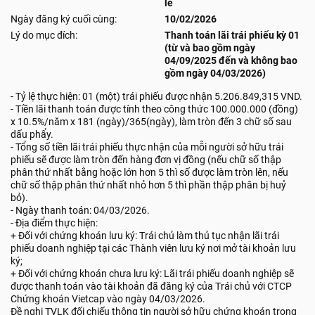
lẻ
Ngày đăng ký cuối cùng:
10/02/2026
Lý do mục đích:
Thanh toán lãi trái phiếu kỳ 01
(từ và bao gồm ngày
04/09/2025 đến và không bao
gồm ngày 04/03/2026)
- Tỷ lệ thực hiện: 01 (một) trái phiếu được nhận 5.206.849,315 VND.
- Tiền lãi thanh toán được tính theo công thức 100.000.000 (đồng)
x 10.5%/năm x 181 (ngày)/365(ngày), làm tròn đến 3 chữ số sau
dấu phẩy.
- Tổng số tiền lãi trái phiếu thực nhận của mỗi người sở hữu trái
phiếu sẽ được làm tròn đến hàng đơn vị đồng (nếu chữ số thập
phân thứ nhất bằng hoặc lớn hơn 5 thì số được làm tròn lên, nếu
chữ số thập phân thứ nhất nhỏ hơn 5 thì phần thập phân bị huỷ
bỏ).
- Ngày thanh toán: 04/03/2026.
- Địa điểm thực hiện:
+ Đối với chứng khoán lưu ký: Trái chủ làm thủ tục nhận lãi trái
phiếu doanh nghiệp tại các Thành viên lưu ký nơi mở tài khoản lưu
ký;
+ Đối với chứng khoán chưa lưu ký: Lãi trái phiếu doanh nghiệp sẽ
được thanh toán vào tài khoản đã đăng ký của Trái chủ với CTCP
Chứng khoán Vietcap vào ngày 04/03/2026.
Đề nghị TVLK đối chiếu thông tin người sở hữu chứng khoán trong