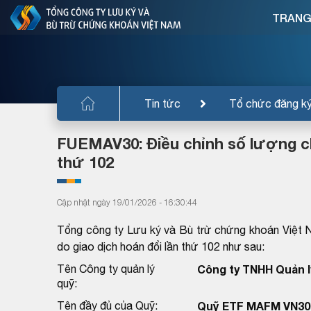
TRANG
Tin tức
Tổ chức đăng k
FUEMAV30: Điều chỉnh số lượng ch
thứ 102
Cập nhật ngày 19/01/2026 - 16:30:44
Tổng công ty Lưu ký và Bù trừ chứng khoán Việt 
do giao dịch hoán đổi lần thứ 102 như sau:
Tên Công ty quản lý
Công ty TNHH Quản lý
quỹ:
Tên đầy đủ của Quỹ:
Quỹ ETF MAFM VN30