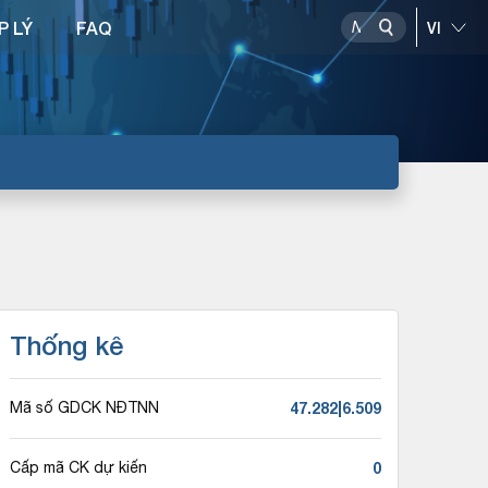
P LÝ
FAQ
Thống kê
47.282|6.509
Mã số GDCK NĐTNN
0
Cấp mã CK dự kiến