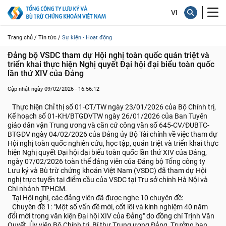
Trang chủ /
Tin tức /
Sự kiện - Hoạt động
Đảng bộ VSDC tham dự Hội nghị toàn quốc quán triệt và 
triển khai thực hiện Nghị quyết Đại hội đại biểu toàn quốc 
lần thứ XIV của Đảng
Cập nhật ngày 09/02/2026 - 16:56:12
Thực hiện Chỉ thị số 01-CT/TW ngày 23/01/2026 của Bộ Chính trị,
Kế hoạch số 01-KH/BTGDVTW ngày 26/01/2026 của Ban Tuyên
giáo dân vận Trung ương và căn cứ công văn số 645-CV/ĐUBTC-
BTGDV ngày 04/02/2026 của Đảng ủy Bộ Tài chính về việc tham dự
Hội nghị toàn quốc nghiên cứu, học tập, quán triệt và triển khai thực
hiện Nghị quyết Đại hội đại biểu toàn quốc lần thứ XIV của Đảng,
ngày 07/02/2026 toàn thể đảng viên của Đảng bộ Tổng công ty
Lưu ký và Bù trừ chứng khoán Việt Nam (VSDC) đã tham dự Hội
nghị trực tuyến tại điểm cầu của VSDC tại Trụ sở chính Hà Nội và
Chi nhánh TPHCM.
Tại Hội nghị, các đảng viên đã được nghe 10 chuyên đề:
Chuyên đề 1: "Một số vấn đề mới, cốt lõi và kinh nghiệm 40 năm
đổi mới trong văn kiện Đại hội XIV của Đảng" do đồng chí Trịnh Văn
Quyết, Ủy viên Bộ Chính trị, Bí thư Trung ương Đảng, Trưởng ban