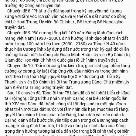
hội XIV" do đồng chí Lương Tam Quang, Ủy viên Bộ Chính trị, Bộ
trưởng Bộ Công an truyền đạt.
Chuyên đề 8: "Phát triển đối ngoại trong kỷ nguyên mới tương
xứng với tầm vóc lịch sử, văn hóa và vị thế của đất nước" do đồng
chí Lê Hoài Trung, Ủy viên Bộ Chính trị, Bộ trưởng Bộ Ngoại giao
truyền đạt.
Chuyên đề 9: "Đề cương tổng kết 100 năm Đảng lãnh đạo cách
mạng Việt Nam (1930 - 2030), định hướng, lãnh đạo phát triển đất
nước trong 100 năm tiếp theo (2030 - 2130) và Tổng kết 40 năm
thực hiện Cương lĩnh xây dựng đất nước trong thời kỳ quá độ đi lên
chủ nghĩa xã hội" do đồng chí Đoàn Minh Huấn, Ủy viên Bộ Chính trị,
Giám đốc Học viện Chính trị quốc gia Hồ Chí Minh truyền đạt.
Chuyên đề 10: "Đổi mới công tác kiểm tra, giám sát góp phần tăng
cường kỷ cương, kỷ luật đáp ứng yêu cầu nhiệm vụ trong tình hình
mới theo tinh thần Nghị quyết Đại hội XIV" do đồng chí Trần Sỹ
Thanh, Ủy viên Bộ Chính trị, Bí thư Trung ương Đảng, Chủ nhiệm Ủy
ban Kiểm tra Trung ương truyền đạt.
Sau 10 chuyên đề, Tổng Bí thư Tô Lâm đã có bài phát biểu chỉ đạo
tại Hội nghị, Tổng Bí thư nhấn mạnh Đại hội đại biểu toàn quốc lần
thứ XIV của Đảng đã thành công rất tốt đẹp, mở ra một giai đoạn
phát triển mới của đất nước với tầm nhìn dài hạn, mục tiêu rõ ràng,
quyết tâm chính trị cao của toàn Đảng, toàn dân và toàn quân ta.
Đại hội đánh dấu bước chuyển tiếp quan trọng của sự nghiệp cách
mạng; khẳng định bản lĩnh, trí tuệ và năng lực lãnh đạo của Đảng
trong định hướng tương lai của dân tộc trong bối cảnh thế giới biến