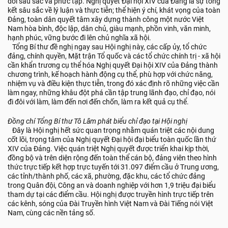
đổi sâu sắc và phức tạp. Nghị quyết Đại hội XIV của Đảng là sự tổng
kết sâu sắc về lý luận và thực tiễn; thể hiện ý chí, khát vọng của toàn
Đảng, toàn dân quyết tâm xây dựng thành công một nước Việt
Nam hòa bình, độc lập, dân chủ, giàu mạnh, phồn vinh, văn minh,
hạnh phúc, vững bước đi lên chủ nghĩa xã hội.
Tổng Bí thư đề nghị ngay sau Hội nghị này, các cấp ủy, tổ chức
đảng, chính quyền, Mặt trận Tổ quốc và các tổ chức chính trị - xã hội
cần khẩn trương cụ thể hóa Nghị quyết Đại hội XIV của Đảng thành
chương trình, kế hoạch hành động cụ thể, phù hợp với chức năng,
nhiệm vụ và điều kiện thực tiễn, trong đó xác định rõ những việc cần
làm ngay, những khâu đột phá cần tập trung lãnh đạo, chỉ đạo, nói
đi đôi với làm, làm đến nơi đến chốn, làm ra kết quả cụ thể.
Đồng chí Tổng Bí thư Tô Lâm phát biểu chỉ đạo tại Hội nghị
Đây là Hội nghị hết sức quan trọng nhằm quán triệt các nội dung
cốt lõi, trọng tâm của Nghị quyết Đại hội đại biểu toàn quốc lần thứ
XIV của Đảng. Việc quán triệt Nghị quyết được triển khai kịp thời,
đồng bộ và trên diện rộng đến toàn thể cán bộ, đảng viên theo hình
thức trực tiếp kết hợp trực tuyến tới 31.097 điểm cầu ở Trung ương,
các tỉnh/thành phố, các xã, phường, đặc khu, các tổ chức đảng
trong Quân đội, Công an và doanh nghiệp với hơn 1,9 triệu đại biểu
tham dự tại các điểm cầu. Hội nghị được truyền hình trực tiếp trên
các kênh, sóng của Đài Truyền hình Việt Nam và Đài Tiếng nói Việt
Nam, cùng các nền tảng số.