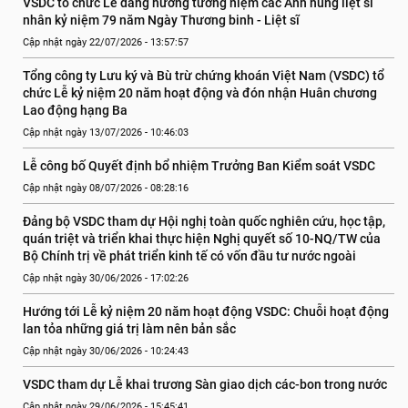
VSDC tổ chức Lễ dâng hương tưởng niệm các Anh hùng liệt sĩ 
nhân kỷ niệm 79 năm Ngày Thương binh - Liệt sĩ
Cập nhật ngày 22/07/2026 - 13:57:57
Tổng công ty Lưu ký và Bù trừ chứng khoán Việt Nam (VSDC) tổ 
chức Lễ kỷ niệm 20 năm hoạt động và đón nhận Huân chương 
Lao động hạng Ba
Cập nhật ngày 13/07/2026 - 10:46:03
Lễ công bố Quyết định bổ nhiệm Trưởng Ban Kiểm soát VSDC
Cập nhật ngày 08/07/2026 - 08:28:16
Đảng bộ VSDC tham dự Hội nghị toàn quốc nghiên cứu, học tập, 
quán triệt và triển khai thực hiện Nghị quyết số 10-NQ/TW của 
Bộ Chính trị về phát triển kinh tế có vốn đầu tư nước ngoài
Cập nhật ngày 30/06/2026 - 17:02:26
Hướng tới Lễ kỷ niệm 20 năm hoạt động VSDC: Chuỗi hoạt động 
lan tỏa những giá trị làm nên bản sắc
Cập nhật ngày 30/06/2026 - 10:24:43
VSDC tham dự Lễ khai trương Sàn giao dịch các-bon trong nước
Cập nhật ngày 29/06/2026 - 15:45:41