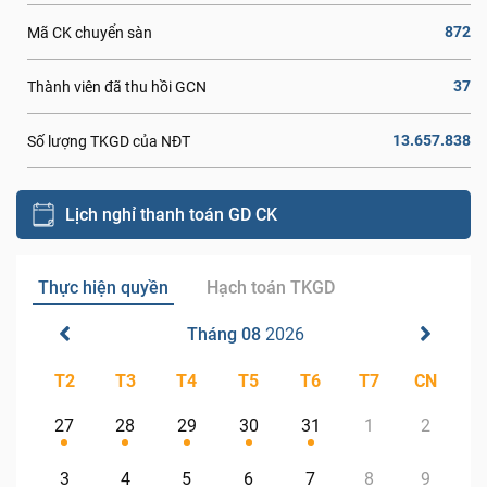
872
Mã CK chuyển sàn
37
Thành viên đã thu hồi GCN
13.657.838
Số lượng TKGD của NĐT
Lịch nghỉ thanh toán GD CK
Thực hiện quyền
Hạch toán TKGD
Tháng 08
2026
T2
T3
T4
T5
T6
T7
CN
27
28
29
30
31
1
2
3
4
5
6
7
8
9