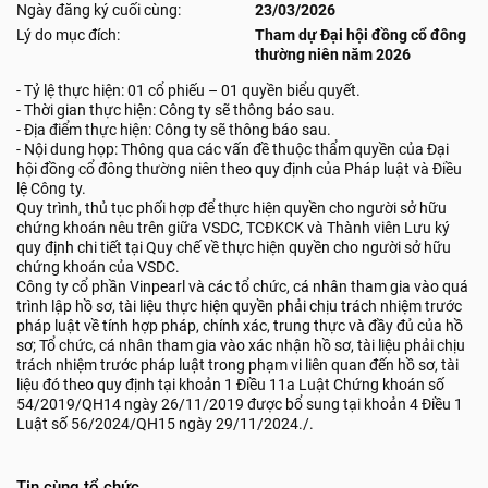
Ngày đăng ký cuối cùng:
23/03/2026
Lý do mục đích:
Tham dự Đại hội đồng cổ đông
thường niên năm 2026
- Tỷ lệ thực hiện: 01 cổ phiếu – 01 quyền biểu quyết.
- Thời gian thực hiện: Công ty sẽ thông báo sau.
- Địa điểm thực hiện: Công ty sẽ thông báo sau.
- Nội dung họp: Thông qua các vấn đề thuộc thẩm quyền của Đại
hội đồng cổ đông thường niên theo quy định của Pháp luật và Điều
lệ Công ty.
Quy trình, thủ tục phối hợp để thực hiện quyền cho người sở hữu
chứng khoán nêu trên giữa VSDC, TCĐKCK và Thành viên Lưu ký
quy định chi tiết tại Quy chế về thực hiện quyền cho người sở hữu
chứng khoán của VSDC.
Công ty cổ phần Vinpearl và các tổ chức, cá nhân tham gia vào quá
trình lập hồ sơ, tài liệu thực hiện quyền phải chịu trách nhiệm trước
pháp luật về tính hợp pháp, chính xác, trung thực và đầy đủ của hồ
sơ; Tổ chức, cá nhân tham gia vào xác nhận hồ sơ, tài liệu phải chịu
trách nhiệm trước pháp luật trong phạm vi liên quan đến hồ sơ, tài
liệu đó theo quy định tại khoản 1 Điều 11a Luật Chứng khoán số
54/2019/QH14 ngày 26/11/2019 được bổ sung tại khoản 4 Điều 1
Luật số 56/2024/QH15 ngày 29/11/2024./.
Tin cùng tổ chức