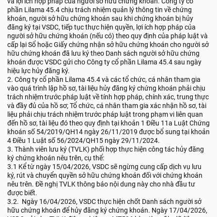
và lợi ích hợp pháp của người sở hữu chứng khoán. Công ty cổ
phần Lilama 45.4 chịu trách nhiệm quản lý thông tin về chứng
khoán, người sở hữu chứng khoán sau khi chứng khoán bị hủy
đăng ký tại VSDC, tiếp tục thực hiện quyền, lợi ích hợp pháp của
người sở hữu chứng khoán (nếu có) theo quy định của pháp luật và
cấp lại Sổ hoặc Giấy chứng nhận sở hữu chứng khoán cho người sở
hữu chứng khoán đã lưu ký theo Danh sách người sở hữu chứng
khoán được VSDC gửi cho Công ty cổ phần Lilama 45.4 sau ngày
hiệu lực hủy đăng ký.
2. Công ty cổ phần Lilama 45.4 và các tổ chức, cá nhân tham gia
vào quá trình lập hồ sơ, tài liệu hủy đăng ký chứng khoán phải chịu
trách nhiệm trước pháp luật về tính hợp pháp, chính xác, trung thực
và đầy đủ của hồ sơ; Tổ chức, cá nhân tham gia xác nhận hồ sơ, tài
liệu phải chịu trách nhiệm trước pháp luật trong phạm vi liên quan
đến hồ sơ, tài liệu đó theo quy định tại khoản 1 Điều 11a Luật Chứng
khoán số 54/2019/QH14 ngày 26/11/2019 được bổ sung tại khoản
4 Điều 1 Luật số 56/2024/QH15 ngày 29/11/2024.
3. Thành viên lưu ký (TVLK) phối hợp thực hiện công tác hủy đăng
ký chứng khoán nêu trên, cụ thể:
3.1 Kể từ ngày 15/04/2026, VSDC sẽ ngừng cung cấp dịch vụ lưu
ký, rút và chuyển quyền sở hữu chứng khoán đối với chứng khoán
nêu trên. Đề nghị TVLK thông báo nội dung này cho nhà đầu tư
được biết.
3.2. Ngày 16/04/2026, VSDC thực hiện chốt Danh sách người sở
hữu chứng khoán để hủy đăng ký chứng khoán. Ngày 17/04/2026,