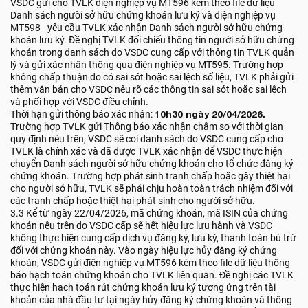
VSDC gửi cho TVLK điện nghiệp vụ MT596 kèm theo file dữ liệu
Danh sách người sở hữu chứng khoán lưu ký và điện nghiệp vụ
MT598 - yêu cầu TVLK xác nhận Danh sách người sở hữu chứng
khoán lưu ký. Đề nghị TVLK đối chiếu thông tin người sở hữu chứng
khoán trong danh sách do VSDC cung cấp với thông tin TVLK quản
lý và gửi xác nhận thông qua điện nghiệp vụ MT595. Trường hợp
không chấp thuận do có sai sót hoặc sai lệch số liệu, TVLK phải gửi
thêm văn bản cho VSDC nêu rõ các thông tin sai sót hoặc sai lệch
và phối hợp với VSDC điều chỉnh.
Thời hạn gửi thông báo xác nhận:
10h30 ngày 20/04/2026.
Trường hợp TVLK gửi Thông báo xác nhận chậm so với thời gian
quy định nêu trên, VSDC sẽ coi danh sách do VSDC cung cấp cho
TVLK là chính xác và đã được TVLK xác nhận để VSDC thực hiện
chuyển Danh sách người sở hữu chứng khoán cho tổ chức đăng ký
chứng khoán. Trường hợp phát sinh tranh chấp hoặc gây thiệt hại
cho người sở hữu, TVLK sẽ phải chịu hoàn toàn trách nhiệm đối với
các tranh chấp hoặc thiệt hại phát sinh cho người sở hữu.
3.3 Kể từ ngày 22/04/2026, mã chứng khoán, mã ISIN của chứng
khoán nêu trên do VSDC cấp sẽ hết hiệu lực lưu hành và VSDC
không thực hiện cung cấp dịch vụ đăng ký, lưu ký, thanh toán bù trừ
đối với chứng khoán này. Vào ngày hiệu lực hủy đăng ký chứng
khoán, VSDC gửi điện nghiệp vụ MT596 kèm theo file dữ liệu thông
báo hạch toán chứng khoán cho TVLK liên quan. Đề nghị các TVLK
thực hiện hạch toán rút chứng khoán lưu ký tương ứng trên tài
khoản của nhà đầu tư tại ngày hủy đăng ký chứng khoán và thông