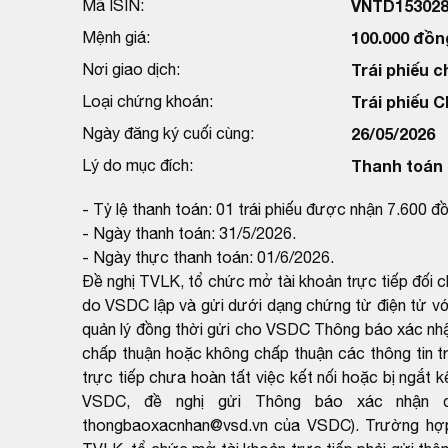
Mã ISIN:
VNTD153028
Mệnh giá:
100.000 đồn
Nơi giao dịch:
Trái phiếu c
Loại chứng khoán:
Trái phiếu 
Ngày đăng ký cuối cùng:
26/05/2026
Lý do mục đích:
Thanh toán t
- Tỷ lệ thanh toán: 01 trái phiếu được nhận 7.600 đ
- Ngày thanh toán: 31/5/2026.
- Ngày thực thanh toán: 01/6/2026.
Đề nghị TVLK, tổ chức mở tài khoản trực tiếp đối 
do VSDC lập và gửi dưới dạng chứng từ điện tử với
quản lý đồng thời gửi cho VSDC Thông báo xác nh
chấp thuận hoặc không chấp thuận các thông tin t
trực tiếp chưa hoàn tất việc kết nối hoặc bị ngắt k
VSDC, đề nghị gửi Thông báo xác nhận q
thongbaoxacnhan@vsd.vn của VSDC). Trường hợp k