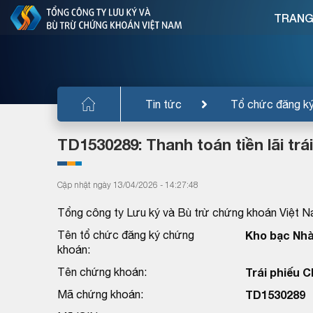
TRANG
Tin tức
Tổ chức đăng k
TD1530289: Thanh toán tiền lãi trá
Cập nhật ngày 13/04/2026 - 14:27:48
Tổng công ty Lưu ký và Bù trừ chứng khoán Việt N
Tên tổ chức đăng ký chứng
Kho bạc Nhà
khoán:
Tên chứng khoán:
Trái phiếu 
Mã chứng khoán:
TD1530289