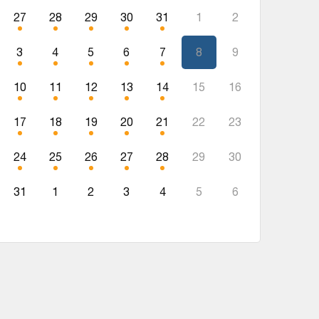
27
28
29
30
31
1
2
3
4
5
6
7
8
9
10
11
12
13
14
15
16
17
18
19
20
21
22
23
24
25
26
27
28
29
30
31
1
2
3
4
5
6