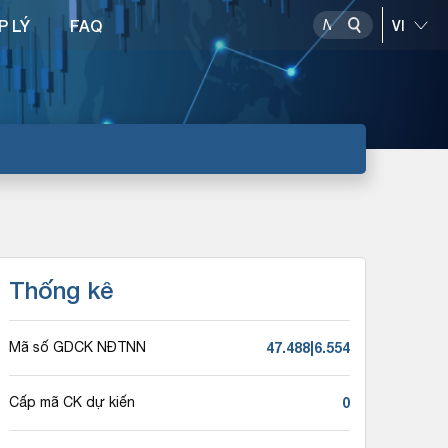
P LÝ
FAQ
Thống kê
47.488|6.554
Mã số GDCK NĐTNN
0
Cấp mã CK dự kiến