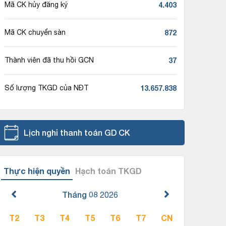
4.403
Mã CK hủy đăng ký
872
Mã CK chuyển sàn
37
Thành viên đã thu hồi GCN
13.657.838
Số lượng TKGD của NĐT
Lịch nghỉ thanh toán GD CK
Thực hiện quyền
Hạch toán TKGD
Tháng 08
2026
T2
T3
T4
T5
T6
T7
CN