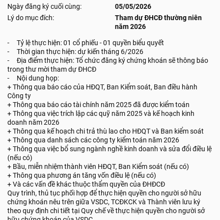
Ngày đăng ký cuối cùng:
05/05/2026
Lý do mục đích:
Tham dự ĐHCĐ thường niên
năm 2026
- Tỷ lệ thực hiện: 01 cổ phiếu - 01 quyền biểu quyết
- Thời gian thực hiện: dự kiến tháng 6/2026
- Địa điểm thực hiện: Tổ chức đăng ký chứng khoán sẽ thông báo
trong thư mời tham dự ĐHCĐ
- Nội dung họp:
+ Thông qua báo cáo của HĐQT, Ban Kiểm soát, Ban điều hành
Công ty
+ Thông qua báo cáo tài chính năm 2025 đã được kiểm toán
+ Thông qua việc trích lập các quỹ năm 2025 và kế hoạch kinh
doanh năm 2026
+ Thông qua kế hoạch chi trả thù lao cho HĐQT và Ban kiểm soát
+ Thông qua danh sách các công ty kiểm toán năm 2026
+ Thông qua việc bổ sung ngành nghề kinh doanh và sửa đổi điều lệ
(nếu có)
+ Bầu, miễn nhiệm thành viên HĐQT, Ban Kiểm soát (nếu có)
+ Thông qua phương án tăng vốn điều lệ (nếu có)
+ Và các vấn đề khác thuộc thẩm quyền của ĐHĐCĐ
Quy trình, thủ tục phối hợp để thực hiện quyền cho người sở hữu
chứng khoán nêu trên giữa VSDC, TCĐKCK và Thành viên lưu ký
theo quy định chi tiết tại Quy chế về thực hiện quyền cho người sở
hữu chứng khoán của VSDC.