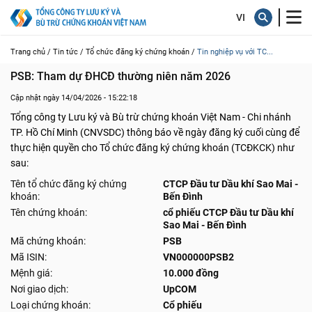
Trang chủ /
Tin tức /
Tổ chức đăng ký chứng khoán /
Tin nghiệp vụ với TC...
PSB: Tham dự ĐHCĐ thường niên năm 2026
Cập nhật ngày 14/04/2026 - 15:22:18
Tổng công ty Lưu ký và Bù trừ chứng khoán Việt Nam - Chi nhánh
TP. Hồ Chí Minh (CNVSDC) thông báo về ngày đăng ký cuối cùng để
thực hiện quyền cho Tổ chức đăng ký chứng khoán (TCĐKCK) như
sau:
Tên tổ chức đăng ký chứng
CTCP Đầu tư Dầu khí Sao Mai -
khoán:
Bến Đình
Tên chứng khoán:
cổ phiếu CTCP Đầu tư Dầu khí
Sao Mai - Bến Đình
Mã chứng khoán:
PSB
Mã ISIN:
VN000000PSB2
Mệnh giá:
10.000 đồng
Nơi giao dịch:
UpCOM
Loại chứng khoán:
Cổ phiếu