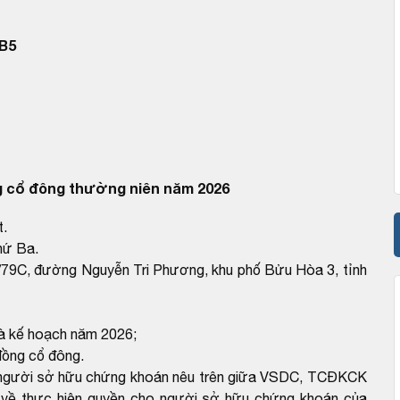
B5
g cổ đông thường niên năm 2026
t.
hứ Ba.
K4/79C, đường Nguyễn Tri Phương, khu phố Bửu Hòa 3, tỉnh
và kế hoạch năm 2026;
đồng cổ đông.
ho người sở hữu chứng khoán nêu trên giữa VSDC, TCĐKCK
hế về thực hiện quyền cho người sở hữu chứng khoán của