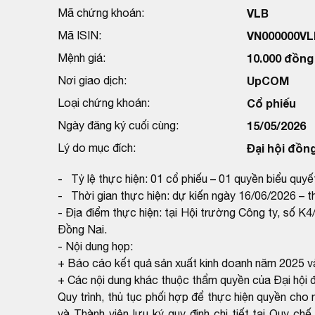
Mã chứng khoán:
VLB
Mã ISIN:
VN000000VL
Mệnh giá:
10.000 đồng
Nơi giao dịch:
UpCOM
Loại chứng khoán:
Cổ phiếu
Ngày đăng ký cuối cùng:
15/05/2026
Lý do mục đích:
Đại hội đồn
- Tỷ lệ thực hiện: 01 cổ phiếu – 01 quyền biểu quyế
- Thời gian thực hiện: dự kiến ngày 16/06/2026 – t
- Địa điểm thực hiện: tại Hội trường Công ty, số 
Đồng Nai.
- Nội dung họp:
+ Báo cáo kết quả sản xuất kinh doanh năm 2025 
+ Các nội dung khác thuộc thẩm quyền của Đại hội 
Quy trình, thủ tục phối hợp để thực hiện quyền c
và Thành viên lưu ký quy định chi tiết tại Quy c