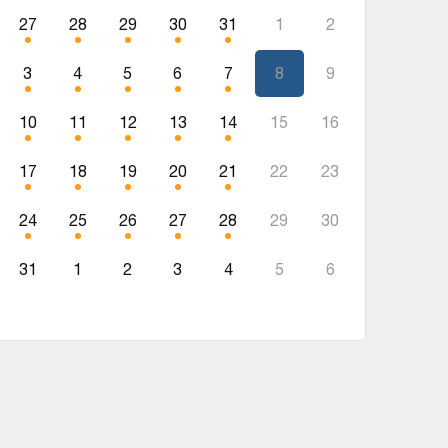
27
28
29
30
31
1
2
3
4
5
6
7
8
9
10
11
12
13
14
15
16
17
18
19
20
21
22
23
24
25
26
27
28
29
30
31
1
2
3
4
5
6