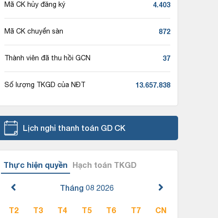
4.403
Mã CK hủy đăng ký
872
Mã CK chuyển sàn
37
Thành viên đã thu hồi GCN
13.657.838
Số lượng TKGD của NĐT
Lịch nghỉ thanh toán GD CK
Thực hiện quyền
Hạch toán TKGD
Tháng 08
2026
T2
T3
T4
T5
T6
T7
CN