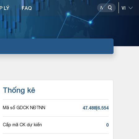
P LÝ
FAQ
Thống kê
47.488|6.554
Mã số GDCK NĐTNN
0
Cấp mã CK dự kiến