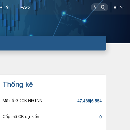
P LÝ
FAQ
Thống kê
47.488|6.554
Mã số GDCK NĐTNN
0
Cấp mã CK dự kiến