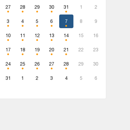
27
28
29
30
31
1
2
3
4
5
6
7
8
9
10
11
12
13
14
15
16
17
18
19
20
21
22
23
24
25
26
27
28
29
30
31
1
2
3
4
5
6