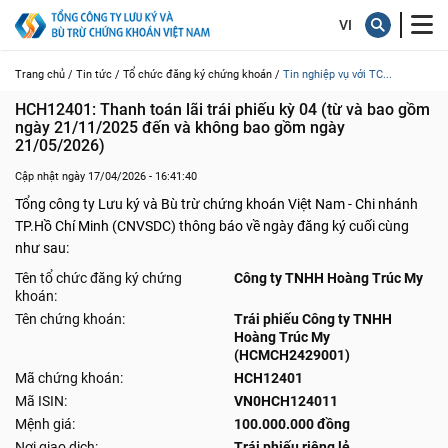
Trang chủ /
Tin tức /
Tổ chức đăng ký chứng khoán /
Tin nghiệp vụ với TC...
HCH12401: Thanh toán lãi trái phiếu kỳ 04 (từ và bao gồm 
ngày 21/11/2025 đến và không bao gồm ngày 
21/05/2026)
Cập nhật ngày 17/04/2026 - 16:41:40
Tổng công ty Lưu ký và Bù trừ chứng khoán Việt Nam - Chi nhánh
TP.Hồ Chí Minh (CNVSDC) thông báo về ngày đăng ký cuối cùng
như sau:
Tên tổ chức đăng ký chứng
Công ty TNHH Hoàng Trúc My
khoán:
Tên chứng khoán:
Trái phiếu Công ty TNHH
Hoàng Trúc My
(HCMCH2429001)
Mã chứng khoán:
HCH12401
Mã ISIN:
VN0HCH124011
Mệnh giá:
100.000.000 đồng
Nơi giao dịch:
Trái phiếu riêng lẻ