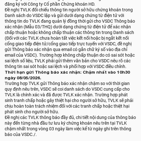
đăng ký với Công ty Cổ phần Chứng khoán HD.
Đề nghị TVLK đối chiếu thông tin người sở hữu chứng khoán trong
Danh sách do VSDC lập và gửi dưới dạng chứng từ điện tử với
thông tin do TVLK đang quản lý đồng thời gửi cho VSDC Thông báo
xác nhận (Mẫu 03/THQ) dưới dạng chứng từ điện tử để xác nhận
chấp thuận hoặc không chấp thuận các thông tin trong Danh sách
(Đối với các TVLK chưa hoàn tất việc kết nối hoặc bị ngắt kết nối
cổng giao tiếp điện tử/cổng giao tiếp trực tuyến với VSDC, đề nghị
gửi Thông báo xác nhận qua email có gắn chữ ký số vào địa chỉ
email của VSDC). Trường hợp không chấp thuận do có sai sót hoặc
sai lệch số liệu, TVLK phải gửi thêm văn bản cho VSDC nêu rõ các
thông tin sai sót hoặc sai lệch và phối hợp với VSDC điều chỉnh.
Thời hạn gửi Thông báo xác nhận: Chậm nhất vào 10h30
ngày 08/05/2026.
Trường hợp TVLK gửi Thông báo xác nhận chậm so với thời gian
quy định nêu trên, VSDC sẽ coi danh sách do VSDC cung cấp cho
TVLK là chính xác và đã được TVLK xác nhận. Trường hợp phát
sinh tranh chấp hoặc gây thiệt hại cho người sở hữu, TVLK sẽ phải
chịu hoàn toàn trách nhiệm đối với các tranh chấp hoặc thiệt hại
phát sinh cho người sở hữu.
Đề nghị các TVLK thông báo đầy đủ, chi tiết nội dung của thông báo
này đến từng nhà đầu tư lưu ký chứng khoán nêu trên tại TVLK
chậm nhất trong vòng 03 ngày làm việc kể từ ngày ghi trên thông
báo của VSDC./.