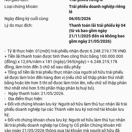
Loại chứng khoán:
Trái phiếu doanh nghiệp riêng
lẻ
Ngày đăng ký cuối cùng:
06/05/2026
Lý do mục đích:
Thanh toán lãi trái phiếu kỳ 04
(từ và bao gồm ngày
21/11/2025 đến và không bao
gồm ngày 21/05/2026)
- Tỷ lệ thực hiện: 01(một) trái phiếu nhận được 6.248.219,178 VNĐ.
+ Tiền lãi thanh toán được tính theo công thức bằng 100.000.000
(đồng) x 12,6%/năm x 181 (ngày)/365(ngày) = 6.248.219,178
đồng, làm tròn đến 3 chữ số sau dấu phẩy.
+ Tổng số tiền lãi trái phiếu thực nhận của người sở hữu trái phiếu
sẽ được làm tròn đến hàng đơn vị (nếu chữ số thập phân thứ nhất
bằng hoặc lớn hơn 5 thì số được làm tròn lên, nếu chữ số thập phân
thứ nhất nhỏ hơn 5 thì phần thập phân bị huỷ bỏ).
- Ngày thanh toán: 21/05/2026.
- Địa điểm thực hiện:
+ Đối với chứng khoán lưu ký: Người sở hữu làm thủ tục nhận lãi trái
phiếu doanh nghiệp tại các Thành viên lưu ký nơi mở tài khoản lưu
ký;
+ Đối với chứng khoán chưa lưu ký: Người sở hữu làm thủ tục nhận
lãi trái phiếu doanh nghiệp tại Công ty Cổ phần Chứng khoán HD
vào ngày 21/05/2026 thông qua tài khoản mà người sở hữu đã